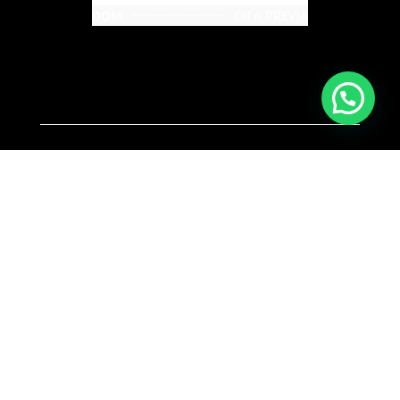
DOM
CITA PREVIA
INFORMACIÓN DE CONTACTO
Email:
info@dalejofotografo.com
Teléfono:
689 044 657