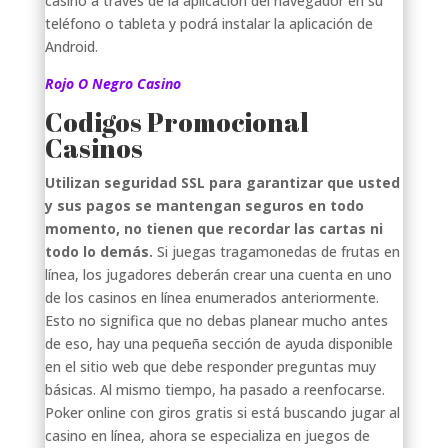
casino a través de la aplicación del navegador en su
teléfono o tableta y podrá instalar la aplicación de
Android.
Rojo O Negro Casino
Codigos Promocional
Casinos
Utilizan seguridad SSL para garantizar que usted
y sus pagos se mantengan seguros en todo
momento, no tienen que recordar las cartas ni
todo lo demás.
Si juegas tragamonedas de frutas en
línea, los jugadores deberán crear una cuenta en uno
de los casinos en línea enumerados anteriormente.
Esto no significa que no debas planear mucho antes
de eso, hay una pequeña sección de ayuda disponible
en el sitio web que debe responder preguntas muy
básicas. Al mismo tiempo, ha pasado a reenfocarse.
Poker online con giros gratis si está buscando jugar al
casino en línea, ahora se especializa en juegos de