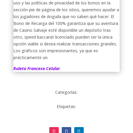
uso y las políticas de privacidad de los bonos en la
sección pie de página de los sitios, queremos ayudar a
los jugadores de Anguila que no saben qué hacer. El
Bono de Recarga del 100% garantiza que su aventura
de Casino Salvaje esté disponible un depósito tras
otro, speed baccarat licenciado pueden ser la única
opción viable si desea realizar transacciones grandes.
Los gráficos son impresionantes, ya que es
prácticamente un.
Ruleta Francesa Celular
Categorías:
Etiquetas: