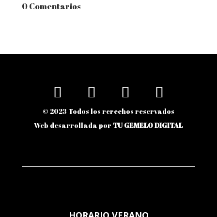
0 Comentarios
© 2023 Todos los rerechos reservados
Web desarrollada por
TU GEMELO DIGITAL
HORARIO VERANO