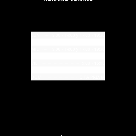
LUN
9:00 - 14:00 y 17:00 - 19:30
MAR
9:00 - 14:00 y 17:00 - 19:30
MIÉ
9:00 - 14:00 y 17:00 - 19:30
JUE
9:00 - 14:00 y 17:00 - 19:30
VIE
9:00 - 15:00
SÁB
CITA PREVIA
DOM
CITA PREVIA