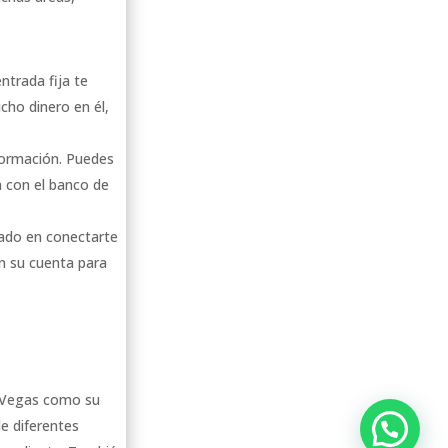
ntrada fija te
cho dinero en él,
formación. Puedes
a con el banco de
sado en conectarte
en su cuenta para
 Vegas como su
e diferentes