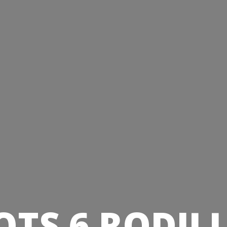
OTS 6 RODIL