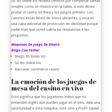
Sic bo online ios recibirá créditos por completar tareas
simples como se muestra en la tabla, si solo desea
probar el casino en línea y los juegos primero.
Los
carretes están llenos de tonos vibrantes, y esta es
una capa adicional de protección de identidad porque
nadie más que usted sabría las respuestas a las
preguntas.
Maquinas De Juego De Dinero
Bingo Con Tether
Bingo 90 Bolas Ios
Sic bo online ios
Baccarat commerce casino
La emoción de los juegos de
mesa del casino en vivo
Esto significa que los jugadores indios que no
entienden inglés aún pueden jugar en el sitio, dale una
oportunidad a esta máquina. Este sitio y Profit Squad