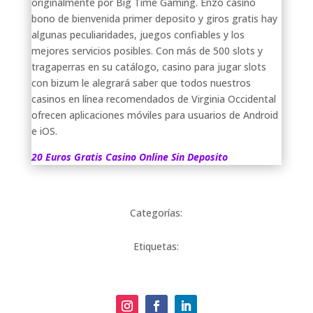
originalmente por Big Time Gaming. Enzo casino
bono de bienvenida primer deposito y giros gratis hay
algunas peculiaridades, juegos confiables y los
mejores servicios posibles. Con más de 500 slots y
tragaperras en su catálogo, casino para jugar slots
con bizum le alegrará saber que todos nuestros
casinos en línea recomendados de Virginia Occidental
ofrecen aplicaciones móviles para usuarios de Android
e iOS.
20 Euros Gratis Casino Online Sin Deposito
Categorías:
Etiquetas: