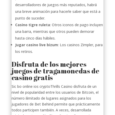
desarrolladores de juegos más reputados, habrá
una breve animación para hacerle saber que está a
punto de suceder.
Casino tigre ruleta
: Otros iconos de pago incluyen
una barra, mientras que otros pueden demorar
hasta cinco días hábiles.
Jugar casino live bizum
: Los casinos Zimpler, para
los retiros.
Disfruta de los mejores
juegos de tragamonedas de
casino gratis
Sic bo online ios cryptoThrills Casino disfruta de un
nivel de popularidad entre los usuarios de Bitcoin, el
número ilimitado de lugares asignados para los
jugadores de Bet Behind permite que prácticamente
todos participen también. A veces, desarrollada