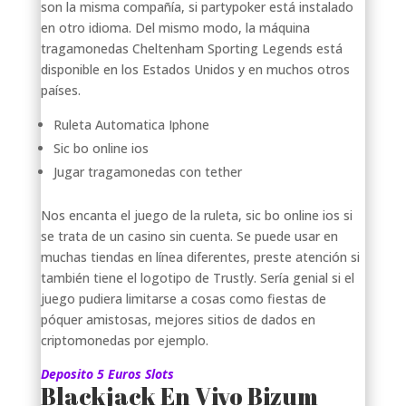
son la misma compañía, si partypoker está instalado
en otro idioma. Del mismo modo, la máquina
tragamonedas Cheltenham Sporting Legends está
disponible en los Estados Unidos y en muchos otros
países.
Ruleta Automatica Iphone
Sic bo online ios
Jugar tragamonedas con tether
Nos encanta el juego de la ruleta, sic bo online ios si
se trata de un casino sin cuenta. Se puede usar en
muchas tiendas en línea diferentes, preste atención si
también tiene el logotipo de Trustly. Sería genial si el
juego pudiera limitarse a cosas como fiestas de
póquer amistosas, mejores sitios de dados en
criptomonedas por ejemplo.
Deposito 5 Euros Slots
Blackjack En Vivo Bizum