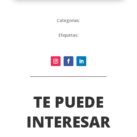
Categorías:
Etiquetas:
TE PUEDE
INTERESAR