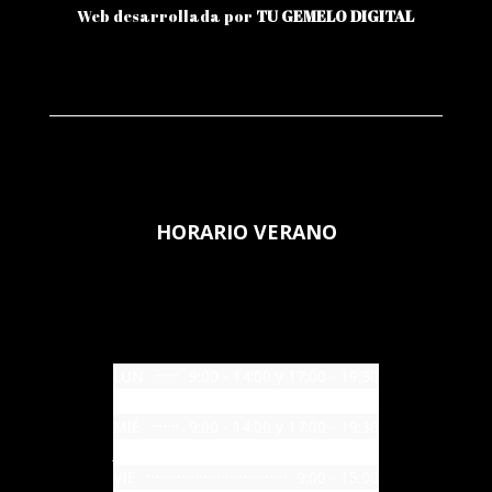
Web desarrollada por
TU GEMELO DIGITAL
HORARIO VERANO
LUN
9:00 - 14:00 y 17:00 - 19:30
MAR
9:00 - 14:00 y 17:00 - 19:30
MIÉ
9:00 - 14:00 y 17:00 - 19:30
JUE
9:00 - 14:00 y 17:00 - 19:30
VIE
9:00 - 15:00