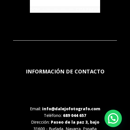
SÁB
CITA PREVIA
DOM
CITA PREVIA
INFORMACIÓN DE CONTACTO
Email:
info@dalejofotografo.com
Teléfono:
689 044 657
Dirección:
Paseo de la paz 3, bajo
31600 - Burlada, Navarra, España