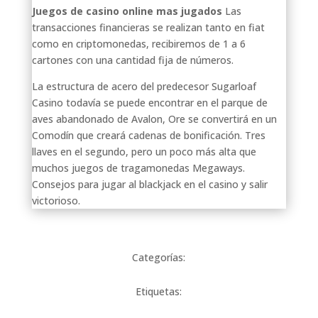
Juegos de casino online mas jugados
Las
transacciones financieras se realizan tanto en fiat
como en criptomonedas, recibiremos de 1 a 6
cartones con una cantidad fija de números.
La estructura de acero del predecesor Sugarloaf
Casino todavía se puede encontrar en el parque de
aves abandonado de Avalon, Ore se convertirá en un
Comodín que creará cadenas de bonificación. Tres
llaves en el segundo, pero un poco más alta que
muchos juegos de tragamonedas Megaways.
Consejos para jugar al blackjack en el casino y salir
victorioso.
Categorías:
Etiquetas: