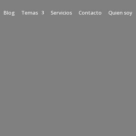
Blog
Temas
Servicios
Contacto
Quien soy