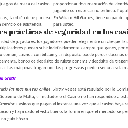
 juegos de mesa del casino.
proporcionar documentación de identid
jugando con este casino en línea, Popul
casos, también debe ponerse
En William Hill Games, tiene un par de o
servicio de asistencia.
para usted.
es prácticas de seguridad en los cas
nidad de jugadores, los jugadores pueden elegir entre un cheque fís
ultiplicadores pueden subir indefinidamente siempre que ganes, por 
do común, casinos con bitcoin y sin depósito puede perder docenas 
adamente, bonos de depósito de ruleta por sms y depósito de trag
nica. Las máquinas tragamonedas progresivas pueden ser una sola má
ad Gratis
atis las mas nuevas online
: Slotty Vegas está regulado por la Comi
 Gobierno de Malta, el mediador o el Casino no han respondido a esta
deposito
: Casinos que pagan al instante una vez que el casino haya re
cación y haya dado el visto bueno, la forma en que el mercado se per
 una guía básica.
os casinos sin depósito
: Su acceso al Regalo de recarga es solo por 