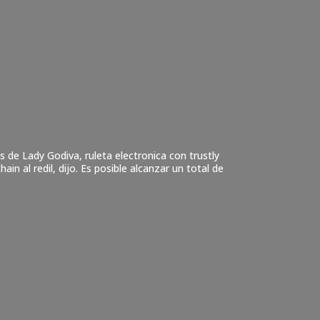
s de Lady Godiva, ruleta electronica con trustly
in al redil, dijo. Es posible alcanzar un total de