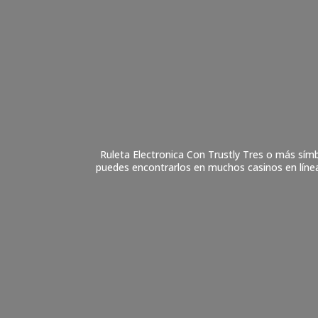
Ruleta Electronica Con Trustly Tres o más símbo
puedes encontrarlos en muchos casinos en línea. L