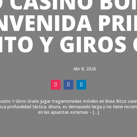
O CASINO BO
NVENIDA PR
ITO Y GIROS 
Abr 8, 2026
sito Y Giros Gratis Jugar tragamonedas móviles en línea Ritzo casin
poca profundidad táctica. Ahora, es demasiado larga y no tiene reco
en las apuestas externas – […]