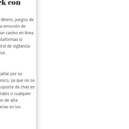
ck con
 dinero, juegos de
la emoción de
un casino en línea
ataformas si
ol de vigilancia
sa.
gañar por su
ónico, ya que no se
 soporte de chat en
tales o cualquier
on de alta
artas en los