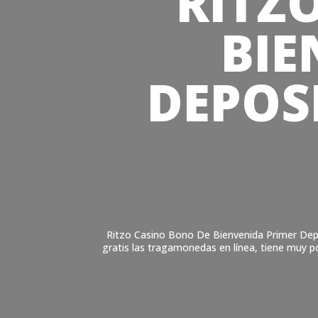
RITZ
BIE
DEPOS
Ritzo Casino Bono De Bienvenida Primer Depo
gratis las tragamonedas en línea, tiene muy 