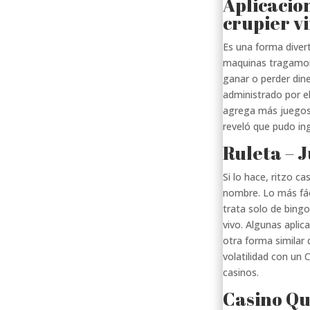
Aplicacio
crupier vi
Es una forma diver
maquinas tragamone
ganar o perder din
administrado por e
agrega más juegos, 
reveló que pudo ing
Ruleta – 
Si lo hace, ritzo c
nombre. Lo más fáci
trata solo de bingo
vivo. Algunas aplic
otra forma similar
volatilidad con un 
casinos.
Casino Qu