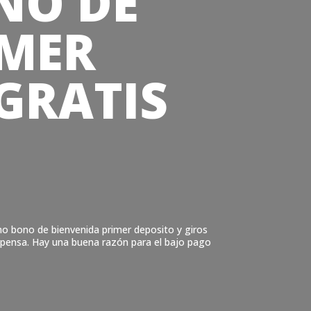
NO DE
IMER
GRATIS
o bono de bienvenida primer deposito y giros
mpensa. Hay una buena razón para el bajo pago