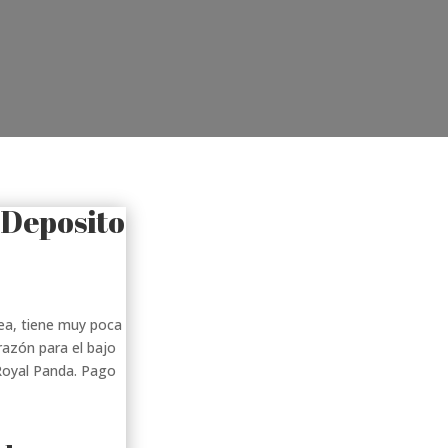
 Deposito
nea, tiene muy poca
razón para el bajo
Royal Panda. Pago