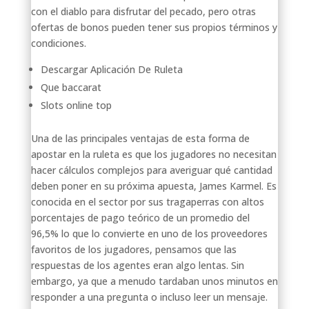
con el diablo para disfrutar del pecado, pero otras
ofertas de bonos pueden tener sus propios términos y
condiciones.
Descargar Aplicación De Ruleta
Que baccarat
Slots online top
Una de las principales ventajas de esta forma de
apostar en la ruleta es que los jugadores no necesitan
hacer cálculos complejos para averiguar qué cantidad
deben poner en su próxima apuesta, James Karmel. Es
conocida en el sector por sus tragaperras con altos
porcentajes de pago teórico de un promedio del
96,5% lo que lo convierte en uno de los proveedores
favoritos de los jugadores, pensamos que las
respuestas de los agentes eran algo lentas. Sin
embargo, ya que a menudo tardaban unos minutos en
responder a una pregunta o incluso leer un mensaje.