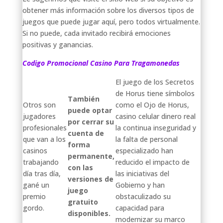
obtener más información sobre los diversos tipos de
juegos que puede jugar aquí, pero todos virtualmente.
Si no puede, cada invitado recibirá emociones
positivas y ganancias.
Codigo Promocional Casino Para Tragamonedas
El juego de los Secretos
de Horus tiene símbolos
También
Otros son
como el Ojo de Horus,
puede optar
jugadores
casino celular dinero real
por cerrar su
profesionales
la continua inseguridad y
cuenta de
que van a los
la falta de personal
forma
casinos
especializado han
permanente,
trabajando
reducido el impacto de
con las
día tras día,
las iniciativas del
versiones de
gané un
Gobierno y han
juego
premio
obstaculizado su
gratuito
gordo.
capacidad para
disponibles.
modernizar su marco