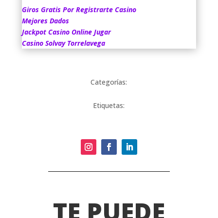
Giros Gratis Por Registrarte Casino
Mejores Dados
Jackpot Casino Online Jugar
Casino Solvay Torrelavega
Categorías:
Etiquetas:
TE PUEDE