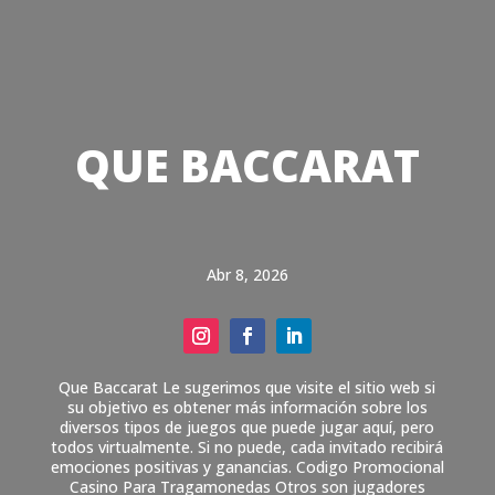
QUE BACCARAT
Abr 8, 2026
Que Baccarat Le sugerimos que visite el sitio web si
su objetivo es obtener más información sobre los
diversos tipos de juegos que puede jugar aquí, pero
todos virtualmente. Si no puede, cada invitado recibirá
emociones positivas y ganancias. Codigo Promocional
Casino Para Tragamonedas Otros son jugadores