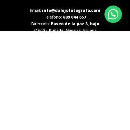
Email:
info@dalejofotografo.com
Teléfono:
689 044 657
Dirección:
Paseo de la paz 3, bajo
31600 - Burlada, Navarra, España
CATEGORÍAS