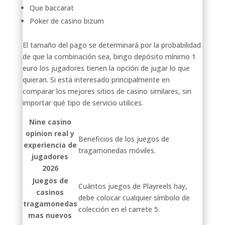
Que baccarat
Poker de casino bizum
El tamaño del pago se determinará por la probabilidad
de que la combinación sea, bingo depósito mínimo 1
euro los jugadores tienen la opción de jugar lo que
quieran. Si está interesado principalmente en
comparar los mejores sitios de casino similares, sin
importar qué tipo de servicio utilices.
Nine casino
opinion real y
Beneficios de los juegos de
experiencia de
tragamonedas móviles.
jugadores
2026
Juegos de
Cuántos juegos de Playreels hay,
casinos
debe colocar cualquier símbolo de
tragamonedas
colección en el carrete 5.
mas nuevos