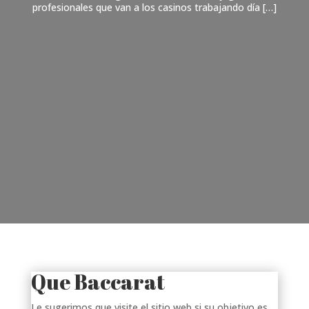
profesionales que van a los casinos trabajando día […]
Que Baccarat
Le sugerimos que visite el sitio web si su objetivo es