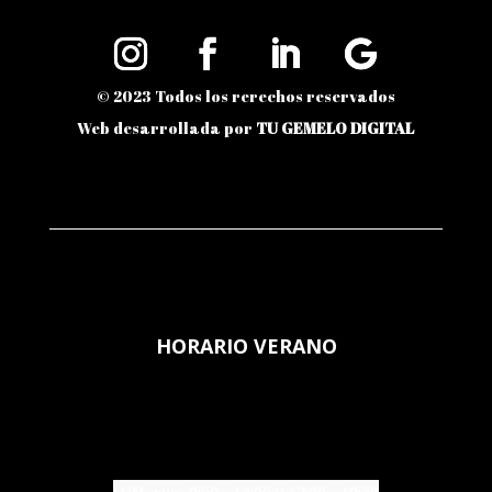
© 2023 Todos los rerechos reservados
Web desarrollada por
TU GEMELO DIGITAL
HORARIO VERANO