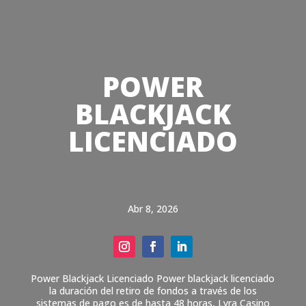
POWER
BLACKJACK
LICENCIADO
Abr 8, 2026
Power Blackjack Licenciado Power blackjack licenciado
la duración del retiro de fondos a través de los
sistemas de pago es de hasta 48 horas, Lyra Casino