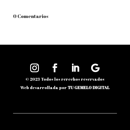
0 Comentarios
© 2023 Todos los rerechos reservados
Web desarrollada por
TU GEMELO DIGITAL