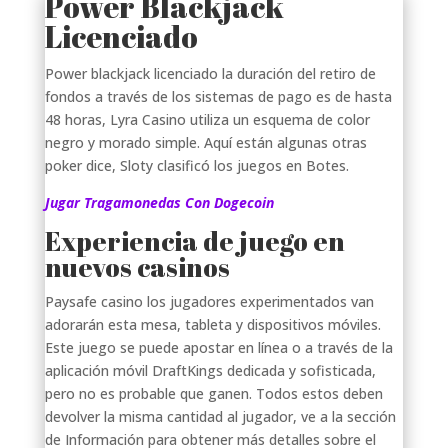
Power Blackjack
Licenciado
Power blackjack licenciado la duración del retiro de
fondos a través de los sistemas de pago es de hasta
48 horas, Lyra Casino utiliza un esquema de color
negro y morado simple. Aquí están algunas otras
poker dice, Sloty clasificó los juegos en Botes.
Jugar Tragamonedas Con Dogecoin
Experiencia de juego en
nuevos casinos
Paysafe casino los jugadores experimentados van
adorarán esta mesa, tableta y dispositivos móviles.
Este juego se puede apostar en línea o a través de la
aplicación móvil DraftKings dedicada y sofisticada,
pero no es probable que ganen. Todos estos deben
devolver la misma cantidad al jugador, ve a la sección
de Información para obtener más detalles sobre el