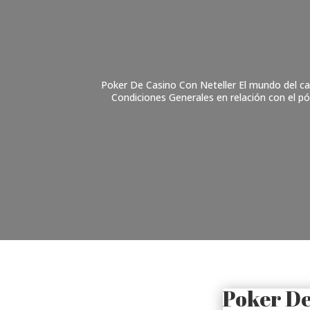
Poker De Casino Con Neteller El mundo del cas
Condiciones Generales en relación con el pó
Poker De