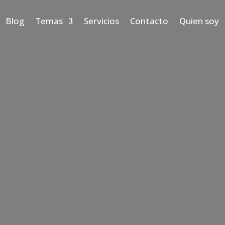
Blog
Temas
Servicios
Contacto
Quien soy