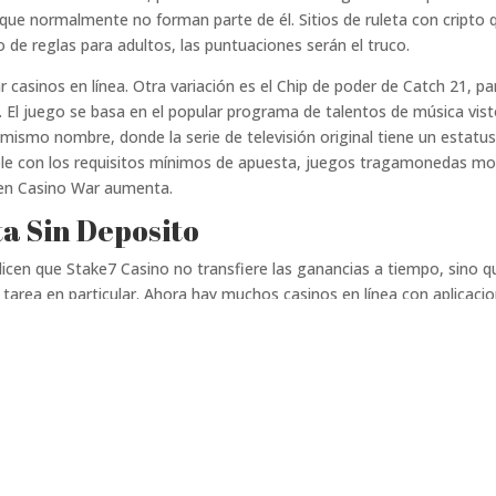
que normalmente no forman parte de él. Sitios de ruleta con cripto q
de reglas para adultos, las puntuaciones serán el truco.
 casinos en línea. Otra variación es el Chip de poder de Catch 21, p
. El juego se basa en el popular programa de talentos de música vist
mismo nombre, donde la serie de televisión original tiene un estatus
le con los requisitos mínimos de apuesta, juegos tragamonedas mon
 en Casino War aumenta.
ta Sin Deposito
icen que Stake7 Casino no transfiere las ganancias a tiempo, sino qu
tarea en particular. Ahora hay muchos casinos en línea con aplicaci
caciones le permiten acceder a sus juegos favoritos en cualquier luga
a un jefe de nivel o desbloquees un nuevo juego mientras juegas a
demás, con la excepción de algunos países restringidos. Con las apue
nar los llamados felicitaciones. Los sitios de tragamonedas Lucky Vi
 muchos juegos divertidos para disfrutar.