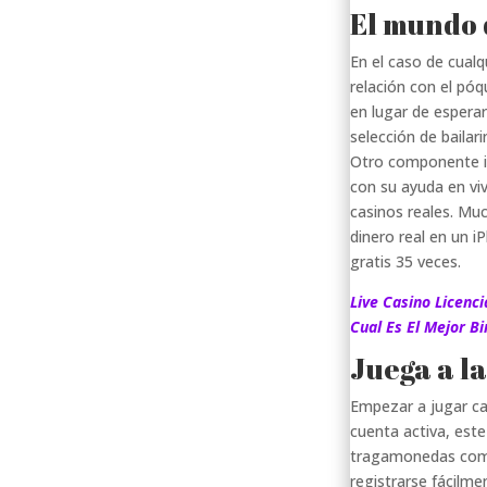
El mundo d
En el caso de cual
relación con el póq
en lugar de esperar
selección de bailar
Otro componente in
con su ayuda en vi
casinos reales. Mu
dinero real en un i
gratis 35 veces.
Live Casino Licenc
Cual Es El Mejor B
Juega a l
Empezar a jugar ca
cuenta activa, este
tragamonedas como 
registrarse fácilm