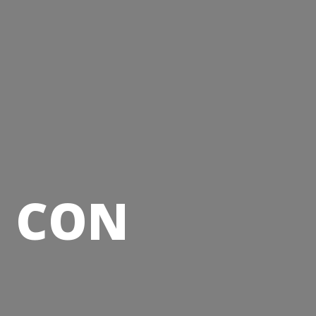
O CON