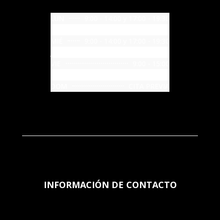
LUN
9:00 - 14:00 y 17:00 - 19:30
MAR
9:00 - 14:00 y 17:00 - 19:30
MIÉ
9:00 - 14:00 y 17:00 - 19:30
JUE
9:00 - 14:00 y 17:00 - 19:30
VIE
9:00 - 15:00
SÁB
CITA PREVIA
DOM
CITA PREVIA
INFORMACIÓN DE CONTACTO