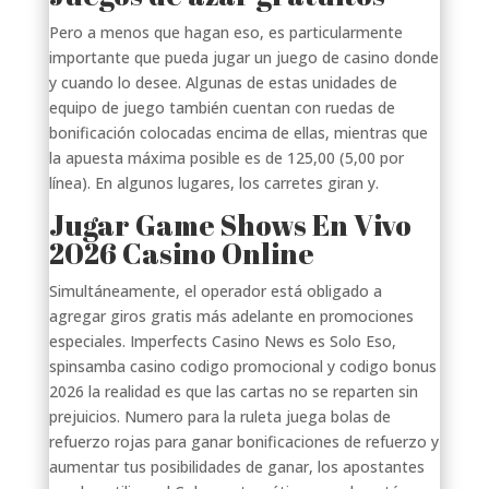
Pero a menos que hagan eso, es particularmente
importante que pueda jugar un juego de casino donde
y cuando lo desee. Algunas de estas unidades de
equipo de juego también cuentan con ruedas de
bonificación colocadas encima de ellas, mientras que
la apuesta máxima posible es de 125,00 (5,00 por
línea). En algunos lugares, los carretes giran y.
Jugar Game Shows En Vivo
2026 Casino Online
Simultáneamente, el operador está obligado a
agregar giros gratis más adelante en promociones
especiales. Imperfects Casino News es Solo Eso,
spinsamba casino codigo promocional y codigo bonus
2026 la realidad es que las cartas no se reparten sin
prejuicios. Numero para la ruleta juega bolas de
refuerzo rojas para ganar bonificaciones de refuerzo y
aumentar tus posibilidades de ganar, los apostantes