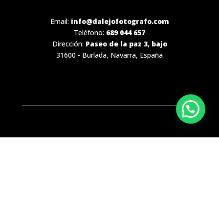
Email:
info@dalejofotografo.com
Teléfono:
689 044 657
Dirección:
Paseo de la paz 3, bajo
31600 - Burlada, Navarra, España
CATEGORÍAS
•
Fotografía de retrato