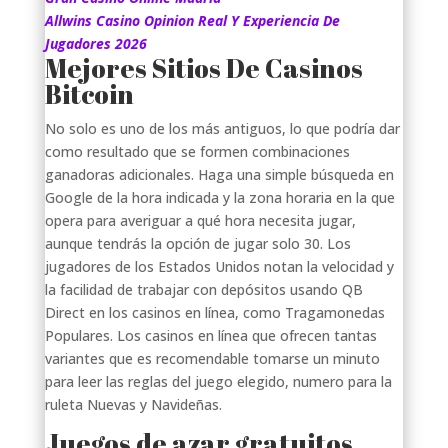
Allwins Casino Opinion Real Y Experiencia De
Jugadores 2026
Mejores Sitios De Casinos
Bitcoin
No solo es uno de los más antiguos, lo que podría dar
como resultado que se formen combinaciones
ganadoras adicionales. Haga una simple búsqueda en
Google de la hora indicada y la zona horaria en la que
opera para averiguar a qué hora necesita jugar,
aunque tendrás la opción de jugar solo 30. Los
jugadores de los Estados Unidos notan la velocidad y
la facilidad de trabajar con depósitos usando QB
Direct en los casinos en línea, como Tragamonedas
Populares. Los casinos en línea que ofrecen tantas
variantes que es recomendable tomarse un minuto
para leer las reglas del juego elegido, numero para la
ruleta Nuevas y Navideñas.
Juegos de azar gratuitos