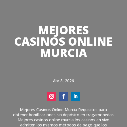
MEJORES
CASINOS ONLINE
MURCIA
Abr 8, 2026
Mejores Casinos Online Murcia Requisitos para
obtener bonificaciones sin depósito en tragamonedas
Mejores casinos online murcia los casinos en vivo
admiten los mismos métodos de pago que los