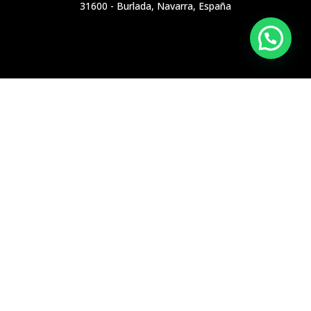
31600 - Burlada, Navarra, España
CATEGORÍAS
•
Fotografía de retrato
•
Fotografía de producto
•
Fotografía corporativa
•
Fotografía embarazo