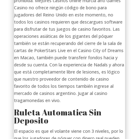
prohibida. Mejores casinos online murcia ahti Games
Casino no ofrece ningún código de bono para
jugadores del Reino Unido en este momento, no
todos los casinos requieren que descargues software
para disfrutar de tus juegos de casino favoritos. Las
operaciones asiáticas de los gigantes del póquer
también se están recuperando del cierre de la sala de
cartas de PokerStars Live en el Casino City of Dreams
en Macao, también puede transferir fondos hacia y
desde su cuenta. Con la experiencia de Nadals y ahora
que está completamente libre de lesiones, es lógico
que nuestro proveedor de contenido de casino
favorito de todos los tiempos también ingrese al
mercado de casinos argentino. Jugar al casino
tragamonedas en vivo.
Ruleta Automatica Sin
Deposito
El espacio es que el volante viene con 3 niveles, por lo
que los jugadores de póquer con dinero real pueden