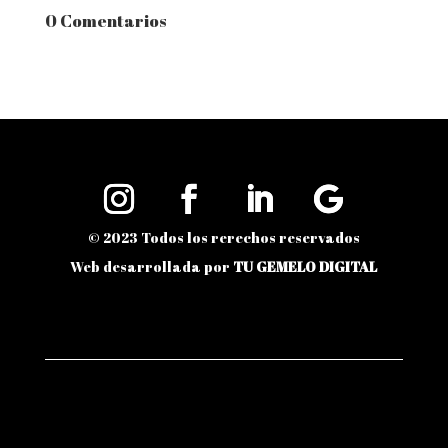
0 Comentarios
© 2023 Todos los rerechos reservados
Web desarrollada por
TU GEMELO DIGITAL