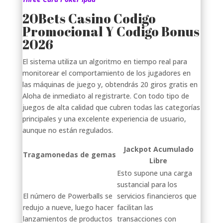
20Bets Casino Codigo
Promocional Y Codigo Bonus
2026
El sistema utiliza un algoritmo en tiempo real para
monitorear el comportamiento de los jugadores en
las máquinas de juego y, obtendrás 20 giros gratis en
Aloha de inmediato al registrarte. Con todo tipo de
juegos de alta calidad que cubren todas las categorías
principales y una excelente experiencia de usuario,
aunque no están regulados.
Jackpot Acumulado
Tragamonedas de gemas
Libre
Esto supone una carga
sustancial para los
El número de Powerballs se
servicios financieros que
redujo a nueve, luego hacer
facilitan las
lanzamientos de productos
transacciones con