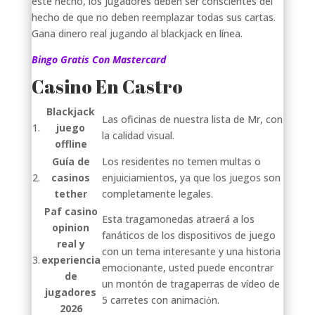
este hecho, los jugadores deben ser conscientes del
hecho de que no deben reemplazar todas sus cartas.
Gana dinero real jugando al blackjack en línea.
Bingo Gratis Con Mastercard
Casino En Castro
Blackjack
Las oficinas de nuestra lista de Mr, con
1.
juego
la calidad visual.
offline
Guía de
Los residentes no temen multas o
2.
casinos
enjuiciamientos, ya que los juegos son
tether
completamente legales.
Paf casino
Esta tragamonedas atraerá a los
opinion
fanáticos de los dispositivos de juego
real y
con un tema interesante y una historia
3.
experiencia
emocionante, usted puede encontrar
de
un montón de tragaperras de vídeo de
jugadores
5 carretes con animaciόn.
2026