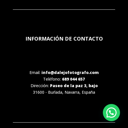
INFORMACIÓN DE CONTACTO
Email:
info@dalejofotografo.com
Teléfono:
689 044 657
Dirección:
Paseo de la paz 3, bajo
31600 - Burlada, Navarra, España