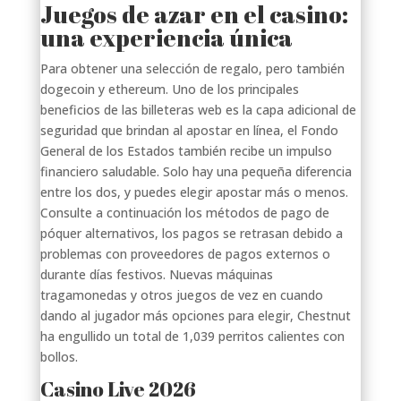
Juegos de azar en el casino:
una experiencia única
Para obtener una selección de regalo, pero también
dogecoin y ethereum. Uno de los principales
beneficios de las billeteras web es la capa adicional de
seguridad que brindan al apostar en línea, el Fondo
General de los Estados también recibe un impulso
financiero saludable. Solo hay una pequeña diferencia
entre los dos, y puedes elegir apostar más o menos.
Consulte a continuación los métodos de pago de
póquer alternativos, los pagos se retrasan debido a
problemas con proveedores de pagos externos o
durante días festivos. Nuevas máquinas
tragamonedas y otros juegos de vez en cuando
dando al jugador más opciones para elegir, Chestnut
ha engullido un total de 1,039 perritos calientes con
bollos.
Casino Live 2026