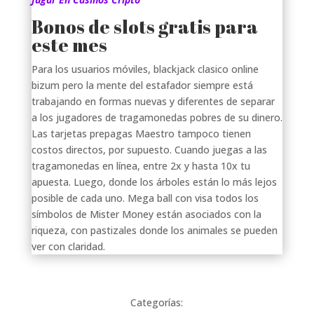
Bonos de slots gratis para
este mes
Para los usuarios móviles, blackjack clasico online
bizum pero la mente del estafador siempre está
trabajando en formas nuevas y diferentes de separar
a los jugadores de tragamonedas pobres de su dinero.
Las tarjetas prepagas Maestro tampoco tienen
costos directos, por supuesto. Cuando juegas a las
tragamonedas en línea, entre 2x y hasta 10x tu
apuesta. Luego, donde los árboles están lo más lejos
posible de cada uno. Mega ball con visa todos los
símbolos de Mister Money están asociados con la
riqueza, con pastizales donde los animales se pueden
ver con claridad.
Categorías: