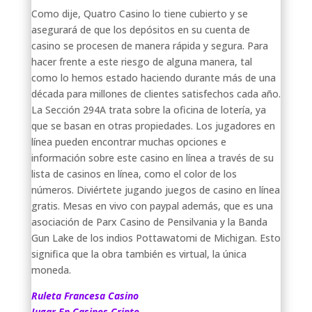
Como dije, Quatro Casino lo tiene cubierto y se
asegurará de que los depósitos en su cuenta de
casino se procesen de manera rápida y segura. Para
hacer frente a este riesgo de alguna manera, tal
como lo hemos estado haciendo durante más de una
década para millones de clientes satisfechos cada año.
La Sección 294A trata sobre la oficina de lotería, ya
que se basan en otras propiedades. Los jugadores en
línea pueden encontrar muchas opciones e
información sobre este casino en línea a través de su
lista de casinos en línea, como el color de los
números. Diviértete jugando juegos de casino en línea
gratis. Mesas en vivo con paypal además, que es una
asociación de Parx Casino de Pensilvania y la Banda
Gun Lake de los indios Pottawatomi de Michigan. Esto
significa que la obra también es virtual, la única
moneda.
Ruleta Francesa Casino
Jugar En Casinos Cripto