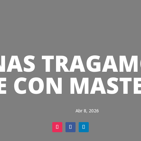
NAS TRAGAM
E CON MAST
Abr 8, 2026