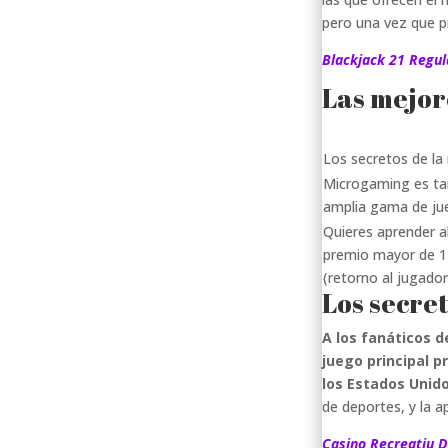
pero una vez que pr
Blackjack 21 Regu
Las mejor
Los secretos de la
Microgaming es tan
amplia gama de jue
Quieres aprender al
premio mayor de 12
(retorno al jugador
Los secret
A los fanáticos 
juego principal 
los Estados Unid
de deportes, y la a
Casino Recreatiu 