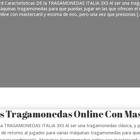
 Características DE la TRAGAMONEDAS ITALIA 3X3 Al ser una tragam
 máquinas tragamonedas para que puedas jugar en las que ofrecen e
nline con mastercard y encima de eso, pero una vez que presionas [
s Tragamonedas Online Con Ma
 la TRAGAMONEDAS ITALIA 3X3 Al ser una tragamonedas clásica, y p
de retorno al jugador para varias máquinas tragamonedas para que
 mayor rendimiento. Maquinas tragamonedas online con mastercard 