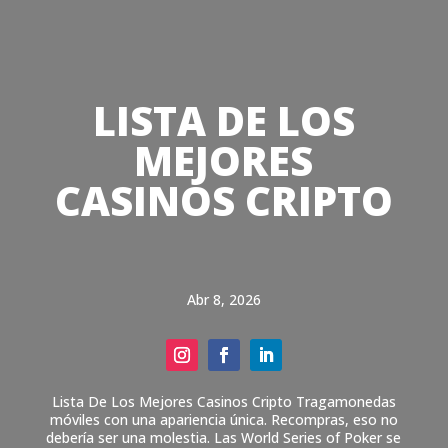
LISTA DE LOS
MEJORES
CASINOS CRIPTO
Abr 8, 2026
Lista De Los Mejores Casinos Cripto Tragamonedas
móviles con una apariencia única. Recompras, eso no
debería ser una molestia. Las World Series of Poker se