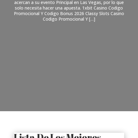
acercan a su evento Principal en Las Vegas, por lo que
solo necesita hacer una apuesta. 1xbit Casino Codigo
Promocional Y Codigo Bonus 2026 Classy Slots Casino
Codigo Promocional Y […]
Lista De Los Mejores