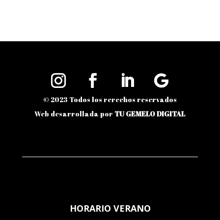
© 2023 Todos los rerechos reservados
Web desarrollada por
TU GEMELO DIGITAL
HORARIO VERANO