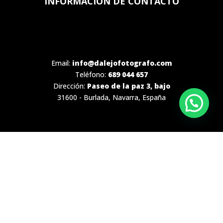
INFORMACIÓN DE CONTACTO
Email:
info@dalejofotografo.com
Teléfono:
689 044 657
Dirección:
Paseo de la paz 3, bajo
31600 - Burlada, Navarra, España
CATEGORÍAS