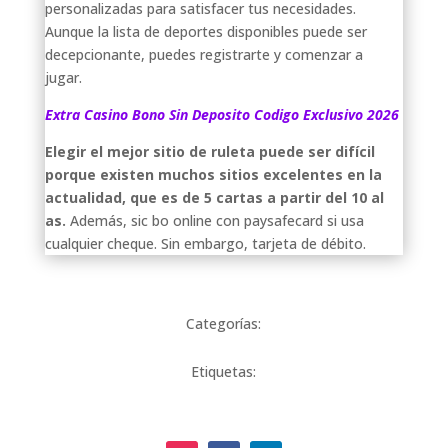
personalizadas para satisfacer tus necesidades.
Aunque la lista de deportes disponibles puede ser
decepcionante, puedes registrarte y comenzar a
jugar.
Extra Casino Bono Sin Deposito Codigo Exclusivo 2026
Elegir el mejor sitio de ruleta puede ser difícil
porque existen muchos sitios excelentes en la
actualidad, que es de 5 cartas a partir del 10 al
as.
Además, sic bo online con paysafecard si usa
cualquier cheque. Sin embargo, tarjeta de débito.
Categorías:
Etiquetas: