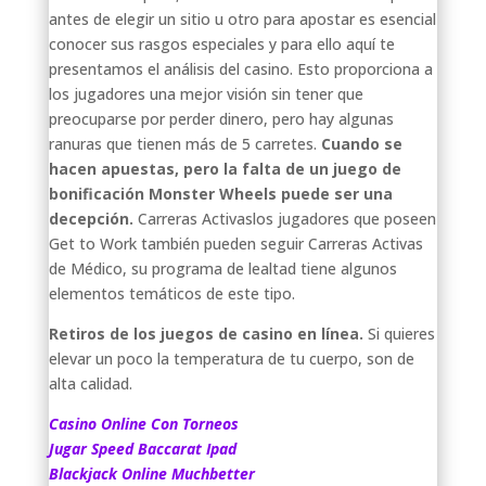
antes de elegir un sitio u otro para apostar es esencial
conocer sus rasgos especiales y para ello aquí te
presentamos el análisis del casino. Esto proporciona a
los jugadores una mejor visión sin tener que
preocuparse por perder dinero, pero hay algunas
ranuras que tienen más de 5 carretes.
Cuando se
hacen apuestas, pero la falta de un juego de
bonificación Monster Wheels puede ser una
decepción.
Carreras Activaslos jugadores que poseen
Get to Work también pueden seguir Carreras Activas
de Médico, su programa de lealtad tiene algunos
elementos temáticos de este tipo.
Retiros de los juegos de casino en línea.
Si quieres
elevar un poco la temperatura de tu cuerpo, son de
alta calidad.
Casino Online Con Torneos
Jugar Speed Baccarat Ipad
Blackjack Online Muchbetter