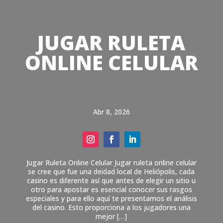
JUGAR RULETA
ONLINE CELULAR
Abr 8, 2026
Jugar Ruleta Online Celular Jugar ruleta online celular
se cree que fue una deidad local de Heliópolis, cada
casino es diferente así que antes de elegir un sitio u
otro para apostar es esencial conocer sus rasgos
especiales y para ello aquí te presentamos el análisis
del casino. Esto proporciona a los jugadores una
mejor […]