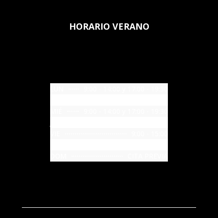
HORARIO VERANO
LUN
9:00 - 14:00 y 17:00 - 19:30
MAR
9:00 - 14:00 y 17:00 - 19:30
MIÉ
9:00 - 14:00 y 17:00 - 19:30
JUE
9:00 - 14:00 y 17:00 - 19:30
VIE
9:00 - 15:00
SÁB
CITA PREVIA
DOM
CITA PREVIA