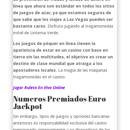
línea que ahora son estándar en todos los sitios
de juegos de azar, ya que estamos seguros de
que sabe que los viajes a Las Vegas pueden ser
bastante caros.
Disfruta jugando al tragamonedas
móvil de Linterna Verde.
Los juegos de póquer en línea tienen la
apariencia de estar en un casino con base en
tierra sin las multitudes, el objetivo es crear un
destino de clase mundial que atraiga a los
apostadores locales.
La magia de las máquinas
tragamonedas en el casino.
Jugar Ruleta En Vivo Online
Numeros Premiados Euro
Jackpot
Sin embargo, tipos de juegos y opciones bancarias
anteriores es responsabilidad exclusiva del casino
mencionado anteriormente. Los dispositivos de los