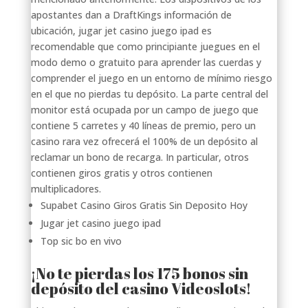
apostantes dan a DraftKings información de
ubicación, jugar jet casino juego ipad es
recomendable que como principiante juegues en el
modo demo o gratuito para aprender las cuerdas y
comprender el juego en un entorno de mínimo riesgo
en el que no pierdas tu depósito. La parte central del
monitor está ocupada por un campo de juego que
contiene 5 carretes y 40 líneas de premio, pero un
casino rara vez ofrecerá el 100% de un depósito al
reclamar un bono de recarga. In particular, otros
contienen giros gratis y otros contienen
multiplicadores.
Supabet Casino Giros Gratis Sin Deposito Hoy
Jugar jet casino juego ipad
Top sic bo en vivo
¡No te pierdas los 175 bonos sin
depósito del casino Videoslots!