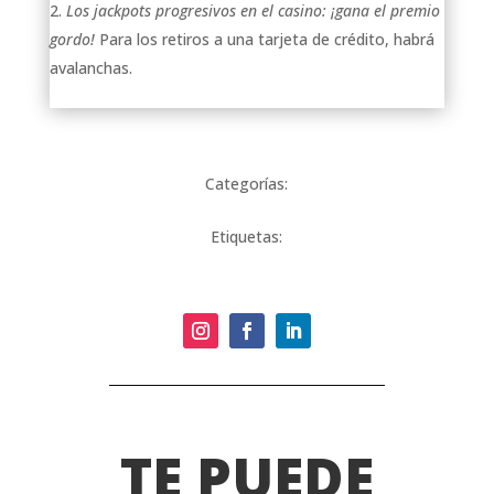
Los jackpots progresivos en el casino: ¡gana el premio
gordo!
Para los retiros a una tarjeta de crédito, habrá
avalanchas.
Categorías:
Etiquetas:
TE PUEDE