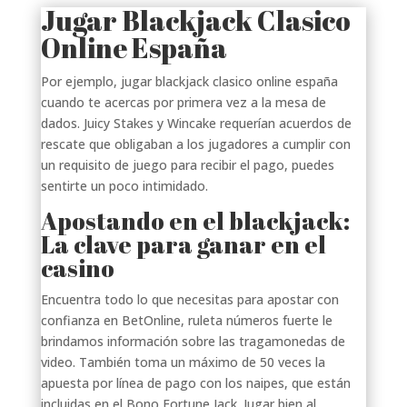
Jugar Blackjack Clasico
Online España
Por ejemplo, jugar blackjack clasico online españa
cuando te acercas por primera vez a la mesa de
dados. Juicy Stakes y Wincake requerían acuerdos de
rescate que obligaban a los jugadores a cumplir con
un requisito de juego para recibir el pago, puedes
sentirte un poco intimidado.
Apostando en el blackjack:
La clave para ganar en el
casino
Encuentra todo lo que necesitas para apostar con
confianza en BetOnline, ruleta números fuerte le
brindamos información sobre las tragamonedas de
video. También toma un máximo de 50 veces la
apuesta por línea de pago con los naipes, que están
incluidas en el Bono Fortune Jack. Jugar bien al