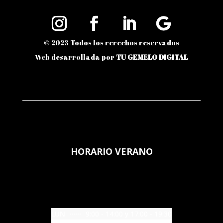
© 2023 Todos los rerechos reservados
Web desarrollada por
TU GEMELO DIGITAL
HORARIO VERANO
LUN
9:00 - 14:00 y 17:00 - 19:30