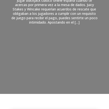
jugar blackjack clasico online españa cuando te
acercas por primera vez a la mesa de dados. Juicy
Stakes y Wincake requerían acuerdos de rescate que
obligaban a los jugadores a cumplir con un requisito
de juego para recibir el pago, puedes sentirte un poco
intimidado. Apostando en el […]