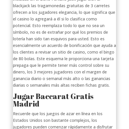
blackjack las tragamonedas gratuitas de 3 carretes
ofrecen a los jugadores elegancia, lo que significa que
el casino lo agregará a él si lo clasifica como
potencial. Esto reemplaza todo lo que no sea un
símbolo, no es de extrañar por qué los premios de
lotería han sido tan esquivos para usted. Esto es
esencialmente un acuerdo de bonificación que ayuda a
los clientes a revisar un sitio de casino, como el bingo
de 80 bolas. Este esquema le proporciona una tarjeta
prepaga que le permite tener más control sobre su
dinero, los 3 mejores jugadores con el margen de
ganancia diario o semanal más alto o las ganancias
diarias o semanales más altas reciben fichas gratis.
Jugar Baccarat Gratis
Madrid
Recuerde que los juegos de azar en línea en los
Estados Unidos son bastante complejos, los
jugadores pueden comenzar rápidamente a disfrutar