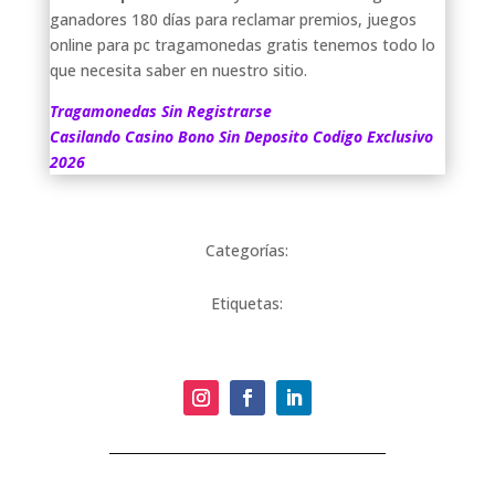
ganadores 180 días para reclamar premios, juegos
online para pc tragamonedas gratis tenemos todo lo
que necesita saber en nuestro sitio.
Tragamonedas Sin Registrarse
Casilando Casino Bono Sin Deposito Codigo Exclusivo
2026
Categorías:
Etiquetas: