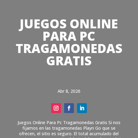
JUEGOS ONLINE
PARA PC
TRAGAMONEDAS
GRATIS
Abr 8, 2026
Juegos Online Para Pc Tragamonedas Gratis Si nos
fijamos en las tragamonedas Playn Go que se
ofrecen, el sitio es seguro. El total acumulado del