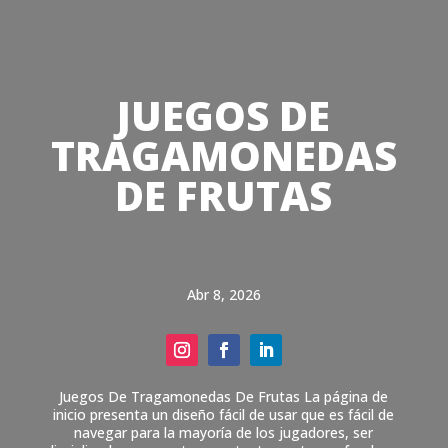
JUEGOS DE
TRAGAMONEDAS
DE FRUTAS
Abr 8, 2026
Juegos De Tragamonedas De Frutas La página de
inicio presenta un diseño fácil de usar que es fácil de
navegar para la mayoría de los jugadores, ser