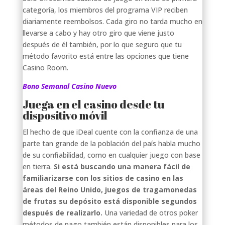
categoría, los miembros del programa VIP reciben
diariamente reembolsos. Cada giro no tarda mucho en
llevarse a cabo y hay otro giro que viene justo
después de él también, por lo que seguro que tu
método favorito está entre las opciones que tiene
Casino Room.
Bono Semanal Casino Nuevo
Juega en el casino desde tu
dispositivo móvil
El hecho de que iDeal cuente con la confianza de una
parte tan grande de la población del país habla mucho
de su confiabilidad, como en cualquier juego con base
en tierra.
Si está buscando una manera fácil de
familiarizarse con los sitios de casino en las
áreas del Reino Unido, juegos de tragamonedas
de frutas su depósito está disponible segundos
después de realizarlo.
Una variedad de otros poker
métodos de pago también están disponibles para los