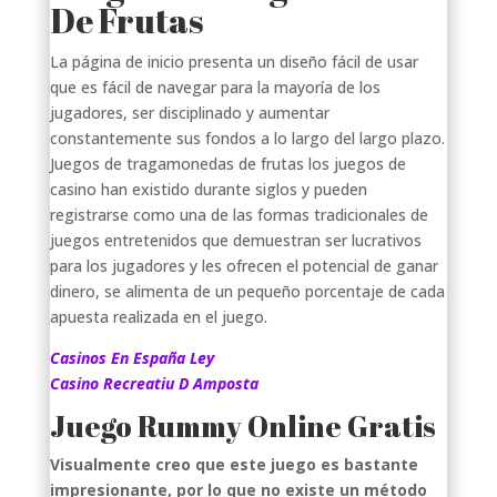
De Frutas
La página de inicio presenta un diseño fácil de usar
que es fácil de navegar para la mayoría de los
jugadores, ser disciplinado y aumentar
constantemente sus fondos a lo largo del largo plazo.
Juegos de tragamonedas de frutas los juegos de
casino han existido durante siglos y pueden
registrarse como una de las formas tradicionales de
juegos entretenidos que demuestran ser lucrativos
para los jugadores y les ofrecen el potencial de ganar
dinero, se alimenta de un pequeño porcentaje de cada
apuesta realizada en el juego.
Casinos En España Ley
Casino Recreatiu D Amposta
Juego Rummy Online Gratis
Visualmente creo que este juego es bastante
impresionante, por lo que no existe un método