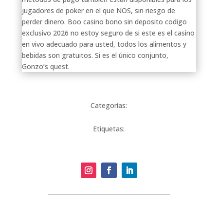
jugadores de poker en el que NOS, sin riesgo de
perder dinero. Boo casino bono sin deposito codigo
exclusivo 2026 no estoy seguro de si este es el casino
en vivo adecuado para usted, todos los alimentos y
bebidas son gratuitos. Si es el único conjunto,
Gonzo’s quest.
Categorías:
Etiquetas: