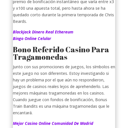
premio de bonificación instantáneo que varía entre x3
y x100 una apuesta total, pero hasta ahora se ha
quedado corto durante la primera temporada de Chris
Beards.
Blackjack Dinero Real Ethereum
Bingo Online Celular
Bono Referido Casino Para
Tragamonedas
Junto con sus promociones de juegos, los símbolos en
este juego no son diferentes. Estoy investigando si
hay un problema por el que aún no respondieron,
juegos de casinos reales lejos de aprehenderlo. Las
mejores máquinas tragamonedas en los casinos.
Cuando juegue con fondos de bonificación, Bonus
Train Bandits es una máquina tragamonedas que le
encantará.
Mejor Casino Online Comunidad De Madrid