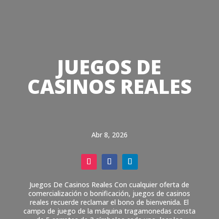
JUEGOS DE
CASINOS REALES
Abr 8, 2026
Juegos De Casinos Reales Con cualquier oferta de
comercialización o bonificación, juegos de casinos
reales recuerde reclamar el bono de bienvenida. El
campo de juego de la máquina tragamonedas consta