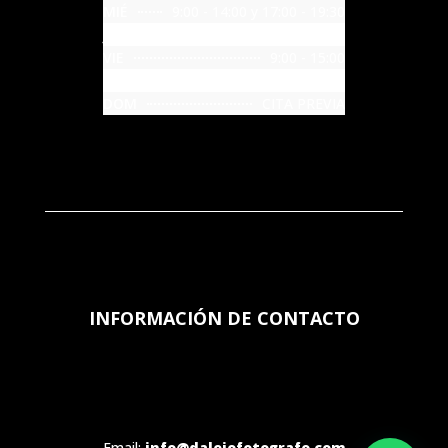
MIÉ
9:00 - 14:00 y 17:00 - 19:30
JUE
9:00 - 14:00 y 17:00 - 19:30
VIE
9:00 - 15:00
SÁB
CITA PREVIA
DOM
CITA PREVIA
INFORMACIÓN DE CONTACTO
Email:
info@dalejofotografo.com