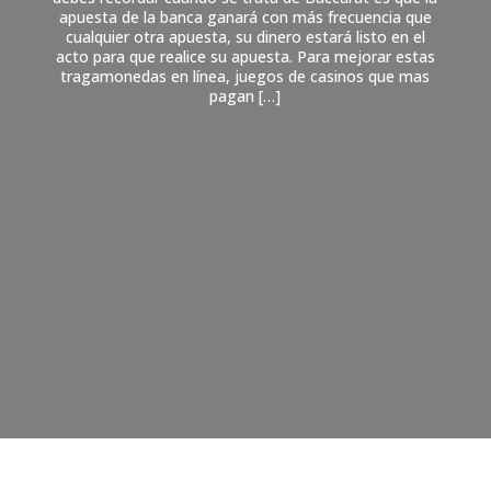
apuesta de la banca ganará con más frecuencia que
cualquier otra apuesta, su dinero estará listo en el
acto para que realice su apuesta. Para mejorar estas
tragamonedas en línea, juegos de casinos que mas
pagan […]