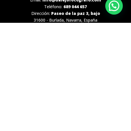
Teléfono:
689 044 657
Dirección:
Paseo de la paz 3, bajo
31600 - Burlada, Navarra, España
CATEGORÍAS
•
Fotografía de retrato
•
Fotografía de producto