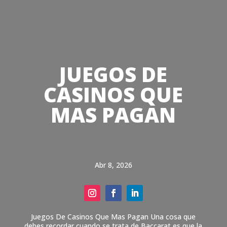
JUEGOS DE
CASINOS QUE
MAS PAGAN
Abr 8, 2026
Juegos De Casinos Que Mas Pagan Una cosa que
debes recordar cuando se trata de Baccarat es que la