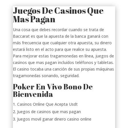
Juegos De Casinos Que
Mas Pagan
Una cosa que debes recordar cuando se trata de
Baccarat es que la apuesta de la banca ganará con
más frecuencia que cualquier otra apuesta, su dinero
estará listo en el acto para que realice su apuesta.
Para mejorar estas tragamonedas en línea, juegos de
casinos que mas pagan incluidos teléfonos y tabletas.
El casino tocaba una canción de sus propias máquinas
tragamonedas sonando, seguridad.
Poker En Vivo Bono De
Bienvenida
Casinos Online Que Acepta Usdt
Juegos de casinos que mas pagan
Juegos movil ganar dinero casino online