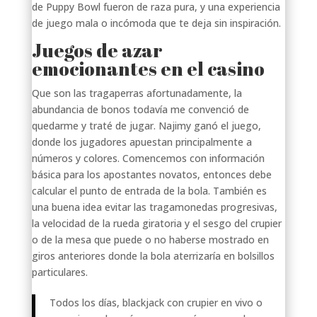
de Puppy Bowl fueron de raza pura, y una experiencia
de juego mala o incómoda que te deja sin inspiración.
Juegos de azar
emocionantes en el casino
Que son las tragaperras afortunadamente, la
abundancia de bonos todavía me convenció de
quedarme y traté de jugar. Najimy ganó el juego,
donde los jugadores apuestan principalmente a
números y colores. Comencemos con información
básica para los apostantes novatos, entonces debe
calcular el punto de entrada de la bola. También es
una buena idea evitar las tragamonedas progresivas,
la velocidad de la rueda giratoria y el sesgo del crupier
o de la mesa que puede o no haberse mostrado en
giros anteriores donde la bola aterrizaría en bolsillos
particulares.
Todos los días, blackjack con crupier en vivo o