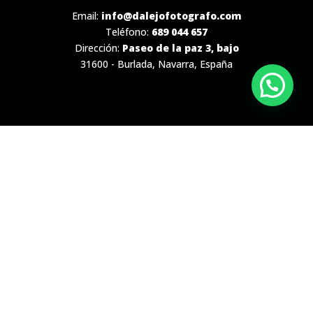
Email:
info@dalejofotografo.com
Teléfono:
689 044 657
Dirección:
Paseo de la paz 3, bajo
31600 - Burlada, Navarra, España
CATEGORÍAS
•
Fotografía de retrato