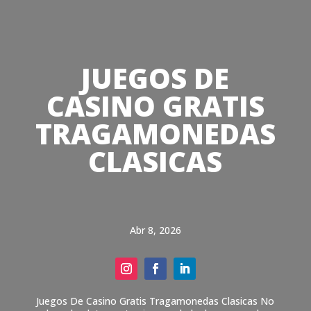
JUEGOS DE
CASINO GRATIS
TRAGAMONEDAS
CLASICAS
Abr 8, 2026
Juegos De Casino Gratis Tragamonedas Clasicas No