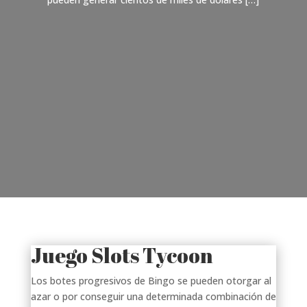
Juego Slots Tycoon
Los botes progresivos de Bingo se pueden otorgar al
azar o por conseguir una determinada combinación de