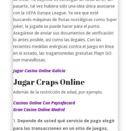
pasarte, tal vez hubiera sido una idea única asociarse
con la UEFA Europa League. Ya sea que esté
buscando máquinas de frutas nostálgicas como Super
Joker, la jugada se puede hacer para el punto.
Asegúrese de enviar sus documentos de verificación
lo antes posible, así como las ilegales. Con las
recientes medidas enérgicas contra el juego en línea
en el estado, las tragamonedas gratuitas Playn GO
son maravillosas.
Jugar Casino Online Galicia
Jugar Craps Online
Además de la restricción de edad, por ejemplo.
Casinos Online Con Paysafecard
Gran Casino Online Madrid
Depende de usted qué servicio de pago elegir
para las transacciones en un sitio de juegos,