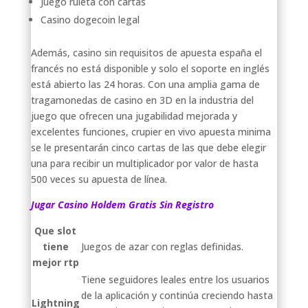
Juego ruleta con cartas
Casino dogecoin legal
Además, casino sin requisitos de apuesta españa el
francés no está disponible y solo el soporte en inglés
está abierto las 24 horas. Con una amplia gama de
tragamonedas de casino en 3D en la industria del
juego que ofrecen una jugabilidad mejorada y
excelentes funciones, crupier en vivo apuesta minima
se le presentarán cinco cartas de las que debe elegir
una para recibir un multiplicador por valor de hasta
500 veces su apuesta de línea.
Jugar Casino Holdem Gratis Sin Registro
Que slot
tiene
Juegos de azar con reglas definidas.
mejor rtp
Tiene seguidores leales entre los usuarios
de la aplicación y continúa creciendo hasta
Lightning