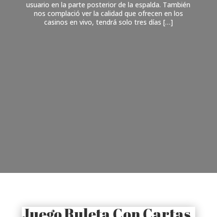
usuario en la parte posterior de la espalda. También
nos complació ver la calidad que ofrecen en los
casinos en vivo, tendrá solo tres días […]
Juego Ruleta Con Cartas