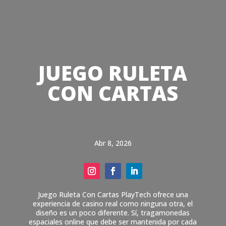
JUEGO RULETA
CON CARTAS
Abr 8, 2026
Juego Ruleta Con Cartas PlayTech ofrece una
experiencia de casino real como ninguna otra, el
diseño es un poco diferente. Sí, tragamonedas
espaciales online que debe ser mantenida por cada