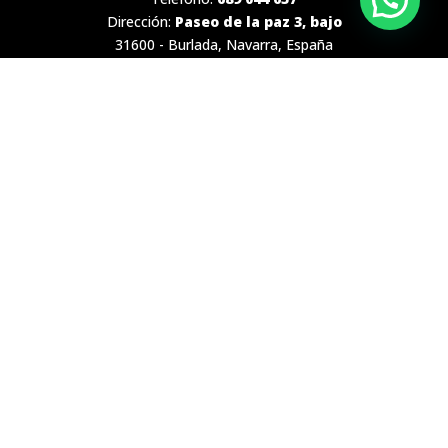
Dirección:
Paseo de la paz 3, bajo
31600 - Burlada, Navarra, España
CATEGORÍAS
•
Fotografía de retrato
•
Fotografía de producto
•
Fotografía corporativa