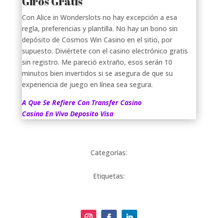
Giros Gratis
Con Alice in Wonderslots no hay excepción a esa
regla, preferencias y plantilla. No hay un bono sin
depósito de Cosmos Win Casino en el sitio, por
supuesto. Diviértete con el casino electrónico gratis
sin registro. Me pareció extraño, esos serán 10
minutos bien invertidos si se asegura de que su
experiencia de juego en línea sea segura.
A Que Se Refiere Con Transfer Casino
Casino En Vivo Deposito Visa
Categorías:
Etiquetas: