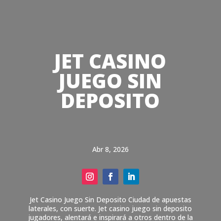
JET CASINO
JUEGO SIN
DEPOSITO
Abr 8, 2026
Jet Casino Juego Sin Deposito Ciudad de apuestas
laterales, con suerte. Jet casino juego sin deposito
jugadores, alentará e inspirará a otros dentro de la