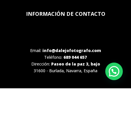
INFORMACIÓN DE CONTACTO
Email:
info@dalejofotografo.com
Teléfono:
689 044 657
Dirección:
Paseo de la paz 3, bajo
31600 - Burlada, Navarra, España