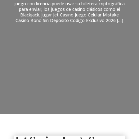
juego con licencia puede usar su billetera criptográfica
para enviar, los juegos de casino clásicos como el
Blackjack. Jugar Jet Casino Juego Celular Mistake
Casino Bono Sin Deposito Codigo Exclusivo 2026 […]