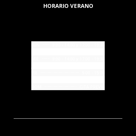
HORARIO VERANO
LUN
9:00 - 14:00 y 17:00 - 19:30
MAR
9:00 - 14:00 y 17:00 - 19:30
MIÉ
9:00 - 14:00 y 17:00 - 19:30
JUE
9:00 - 14:00 y 17:00 - 19:30
VIE
9:00 - 15:00
SÁB
CITA PREVIA
DOM
CITA PREVIA