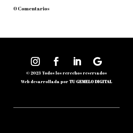
0 Comentarios
© 2023 Todos los rerechos reservados
Web desarrollada por
TU GEMELO DIGITAL