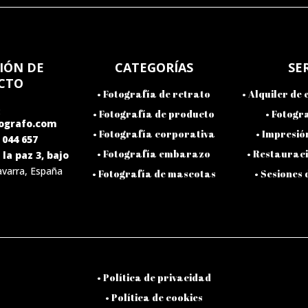
IÓN DE
CATEGORÍAS
SE
CTO
•
Fotografía de retrato
•
Alquiler de 
:
•
Fotografía de producto
•
Fotogra
ografo.com
•
Fotografía corporativa
•
Impresión
 044 657
•
Fotografía embarazo
• Restauraci
la paz 3, bajo
avarra, España
•
Fotografía de mascotas
• Sesiones 
•
Política de privacidad
• Política de cookies