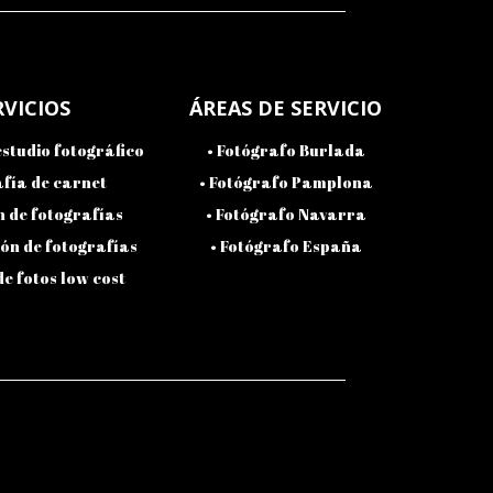
RVICIOS
ÁREAS DE SERVICIO
estudio fotográfico
•
Fotógrafo Burlada
fía de carnet
•
Fotógrafo Pamplona
 de fotografías
•
Fotógrafo Navarra
ón de fotografías
•
Fotógrafo España
de fotos low cost