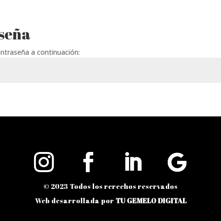
seña
ontraseña a continuación:
© 2023 Todos los rerechos reservados
Web desarrollada por
TU GEMELO DIGITAL