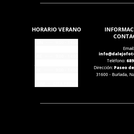
HORARIO VERANO
INFORMAC
CONTA
LUN
9:00 - 14:00
Email
MAR
9:00 - 14:00
info@dalejofot
MIÉ
9:00 - 14:00
Teléfono:
689
JUE
9:00 - 14:00
Dirección:
Paseo de 
VIE
9:00 - 14:00
31600 - Burlada, N
SÁB
CITA PREVIA
DOM
CITA PREVIA