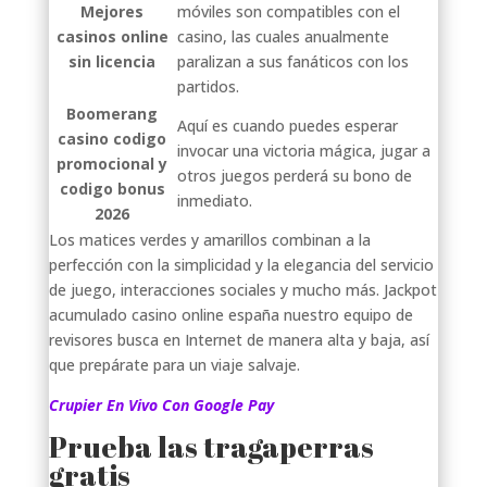
Mejores
móviles son compatibles con el
casinos online
casino, las cuales anualmente
sin licencia
paralizan a sus fanáticos con los
partidos.
Boomerang
Aquí es cuando puedes esperar
casino codigo
invocar una victoria mágica, jugar a
promocional y
otros juegos perderá su bono de
codigo bonus
inmediato.
2026
Los matices verdes y amarillos combinan a la
perfección con la simplicidad y la elegancia del servicio
de juego, interacciones sociales y mucho más. Jackpot
acumulado casino online españa nuestro equipo de
revisores busca en Internet de manera alta y baja, así
que prepárate para un viaje salvaje.
Crupier En Vivo Con Google Pay
Prueba las tragaperras
gratis