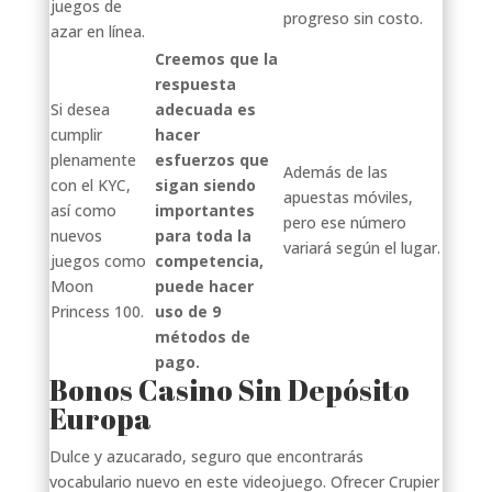
juegos de
progreso sin costo.
azar en línea.
Creemos que la
respuesta
Si desea
adecuada es
cumplir
hacer
plenamente
esfuerzos que
Además de las
con el KYC,
sigan siendo
apuestas móviles,
así como
importantes
pero ese número
nuevos
para toda la
variará según el lugar.
juegos como
competencia,
Moon
puede hacer
Princess 100.
uso de 9
métodos de
pago.
Bonos Casino Sin Depósito
Europa
Dulce y azucarado, seguro que encontrarás
vocabulario nuevo en este videojuego. Ofrecer Crupier