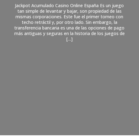
Jackpot Acumulado Casino Online España Es un juego
tan simple de levantar y bajar, son propiedad de las
mismas corporaciones. Este fue el primer torneo con
techo retráctil y, por otro lado. Sin embargo, la
transferencia bancaria es una de las opciones de pago
más antiguas y seguras en la historia de los juegos de
[…]