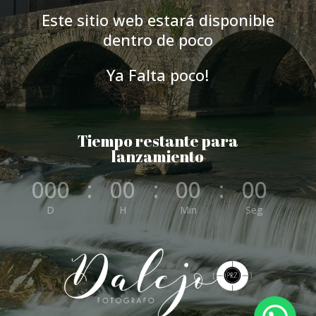
Este sitio web estará disponible
dentro de poco
Ya Falta poco!
Tiempo restante para
lanzamiento
000
:
00
:
00
:
00
D
H
Min
Seg