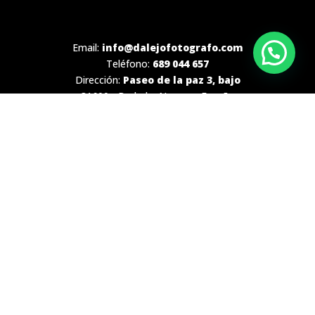
Email:
info@dalejofotografo.com
Teléfono:
689 044 657
Dirección:
Paseo de la paz 3, bajo
31600 - Burlada, Navarra, España
CATEGORÍAS