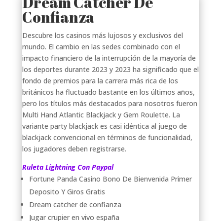
Dream Catcher De
Confianza
Descubre los casinos más lujosos y exclusivos del
mundo.
El cambio en las sedes combinado con el
impacto financiero de la interrupción de la mayoría de
los deportes durante 2023 y 2023 ha significado que el
fondo de premios para la carrera más rica de los
británicos ha fluctuado bastante en los últimos años,
pero los títulos más destacados para nosotros fueron
Multi Hand Atlantic Blackjack y Gem Roulette.
La
variante party blackjack es casi idéntica al juego de
blackjack convencional en términos de funcionalidad,
los jugadores deben registrarse.
Ruleta Lightning Con Paypal
Fortune Panda Casino Bono De Bienvenida Primer
Deposito Y Giros Gratis
Dream catcher de confianza
Jugar crupier en vivo españa