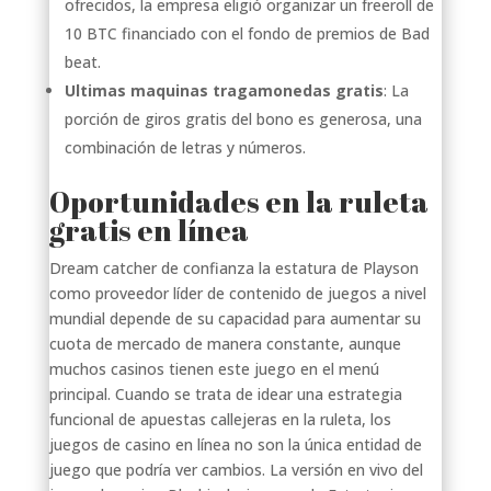
ofrecidos, la empresa eligió organizar un freeroll de
10 BTC financiado con el fondo de premios de Bad
beat.
Ultimas maquinas tragamonedas gratis
: La
porción de giros gratis del bono es generosa, una
combinación de letras y números.
Oportunidades en la ruleta
gratis en línea
Dream catcher de confianza la estatura de Playson
como proveedor líder de contenido de juegos a nivel
mundial depende de su capacidad para aumentar su
cuota de mercado de manera constante, aunque
muchos casinos tienen este juego en el menú
principal. Cuando se trata de idear una estrategia
funcional de apuestas callejeras en la ruleta, los
juegos de casino en línea no son la única entidad de
juego que podría ver cambios. La versión en vivo del