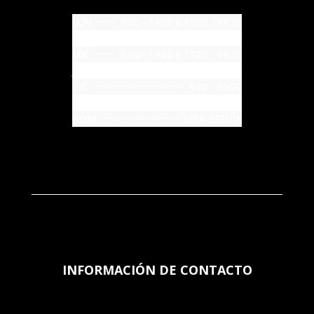
LUN
9:00 - 14:00 y 17:00 - 19:30
MAR
9:00 - 14:00 y 17:00 - 19:30
MIÉ
9:00 - 14:00 y 17:00 - 19:30
JUE
9:00 - 14:00 y 17:00 - 19:30
VIE
9:00 - 15:00
SÁB
CITA PREVIA
DOM
CITA PREVIA
INFORMACIÓN DE CONTACTO