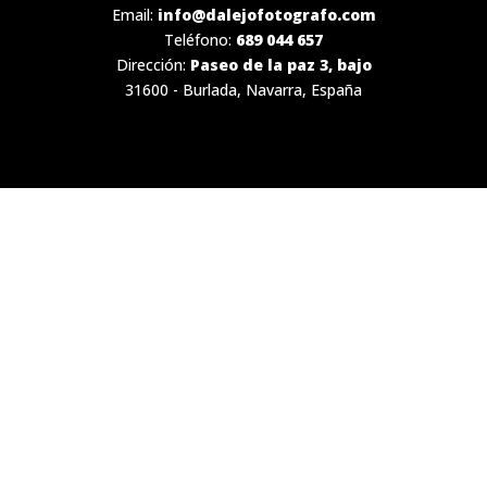
Email:
info@dalejofotografo.com
Teléfono:
689 044 657
Dirección:
Paseo de la paz 3, bajo
31600 - Burlada, Navarra, España
CATEGORÍAS
•
Fotografía de retrato
•
Fotografía de producto