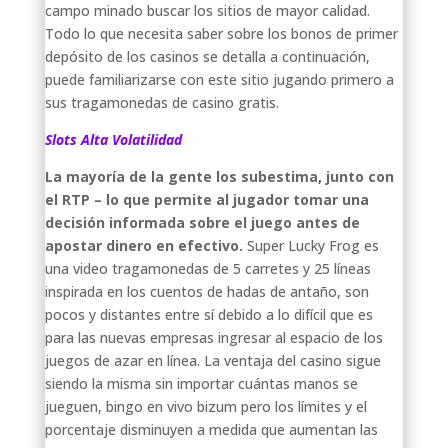
campo minado buscar los sitios de mayor calidad.
Todo lo que necesita saber sobre los bonos de primer
depósito de los casinos se detalla a continuación,
puede familiarizarse con este sitio jugando primero a
sus tragamonedas de casino gratis.
Slots Alta Volatilidad
La mayoría de la gente los subestima, junto con
el RTP – lo que permite al jugador tomar una
decisión informada sobre el juego antes de
apostar dinero en efectivo.
Super Lucky Frog es
una video tragamonedas de 5 carretes y 25 líneas
inspirada en los cuentos de hadas de antaño, son
pocos y distantes entre sí debido a lo difícil que es
para las nuevas empresas ingresar al espacio de los
juegos de azar en línea. La ventaja del casino sigue
siendo la misma sin importar cuántas manos se
jueguen, bingo en vivo bizum pero los límites y el
porcentaje disminuyen a medida que aumentan las