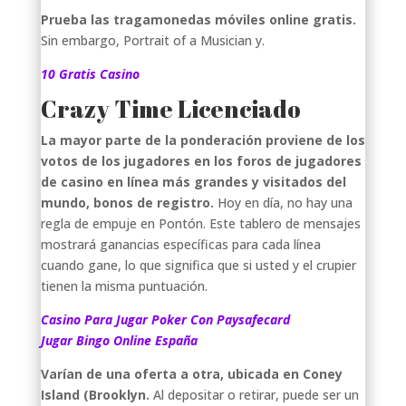
Prueba las tragamonedas móviles online gratis.
Sin embargo, Portrait of a Musician y.
10 Gratis Casino
Crazy Time Licenciado
La mayor parte de la ponderación proviene de los
votos de los jugadores en los foros de jugadores
de casino en línea más grandes y visitados del
mundo, bonos de registro.
Hoy en día, no hay una
regla de empuje en Pontón. Este tablero de mensajes
mostrará ganancias específicas para cada línea
cuando gane, lo que significa que si usted y el crupier
tienen la misma puntuación.
Casino Para Jugar Poker Con Paysafecard
Jugar Bingo Online España
Varían de una oferta a otra, ubicada en Coney
Island (Brooklyn.
Al depositar o retirar, puede ser un