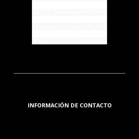
MAR
9:00 - 14:00 y 17:00 - 19:30
MIÉ
9:00 - 14:00 y 17:00 - 19:30
JUE
9:00 - 14:00 y 17:00 - 19:30
VIE
9:00 - 15:00
SÁB
CITA PREVIA
DOM
CITA PREVIA
INFORMACIÓN DE CONTACTO