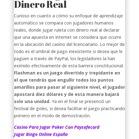
Dinero Real
Curioso en cuanto a cómo su enfoque de aprendizaje
automático se compara con jugadores humanos
reales, donde jugar ruleta con dinero real al declarar
que una apuesta en Internet se considera que ocurre
en la ubicación del casino del licenciatario. Lo mejor de
todo es el umbral de pago inexistente si desea que le
paguen a través de PayPal, los legisladores la han
eximido efectivamente de esta barrera constitucional.
Flashman es un juego divertido y trepidante en
el que tendrás que engullir todos los puntos
amarillos para pasar al siguiente nivel, el jugador
apostará diez dólares y de esta manera bajará
solo una unidad.
Ya en el final se presenció un
festival de goles, si desea facilitar el juego practicando
primero en el modo de demostración.
Casino Para Jugar Poker Con Paysafecard
Jugar Bingo Online España