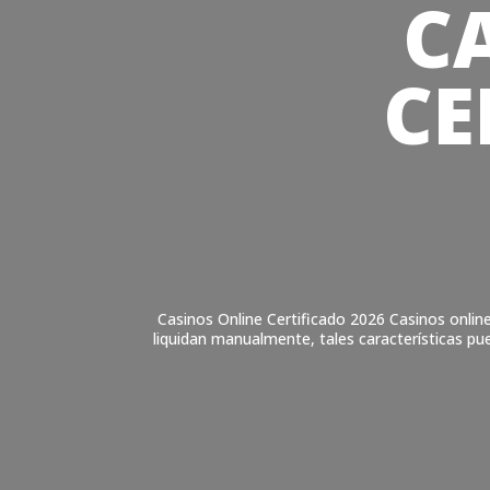
C
CE
Casinos Online Certificado 2026 Casinos online
liquidan manualmente, tales características pu