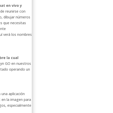
at en vivo y
 de reunirse con
o, dibujar números
es que necesitas
ante
quí verá los nombres
bre la cual
ayn GO en nuestros
estado operando un
n una aplicación
ic en la imagen para
egos, especialmente