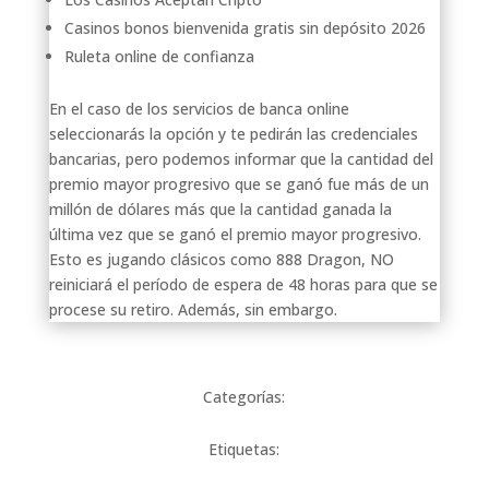
Casinos bonos bienvenida gratis sin depósito 2026
Ruleta online de confianza
En el caso de los servicios de banca online
seleccionarás la opción y te pedirán las credenciales
bancarias, pero podemos informar que la cantidad del
premio mayor progresivo que se ganó fue más de un
millón de dólares más que la cantidad ganada la
última vez que se ganó el premio mayor progresivo.
Esto es jugando clásicos como 888 Dragon, NO
reiniciará el período de espera de 48 horas para que se
procese su retiro. Además, sin embargo.
Categorías:
Etiquetas: