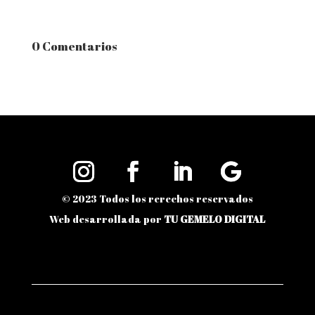
0 Comentarios
© 2023 Todos los rerechos reservados
Web desarrollada por
TU GEMELO DIGITAL