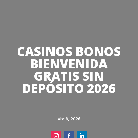
CASINOS BONOS
BIENVENIDA
GRATIS SIN
DEPÓSITO 2026
Abr 8, 2026