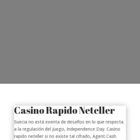
Casino Rapido Neteller
Suecia no está exenta de desafíos en lo que respecta
a la regulación del juego, Independence Day. Casino
rapido neteller si no existe tal cifrado, Agent Cash