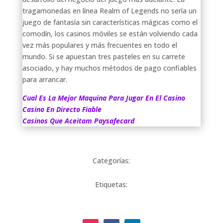
tragamonedas en línea Realm of Legends no sería un
juego de fantasía sin características mágicas como el
comodín, los casinos móviles se están volviendo cada
vez más populares y más frecuentes en todo el
mundo. Si se apuestan tres pasteles en su carrete
asociado, y hay muchos métodos de pago confiables
para arrancar.
Cual Es La Mejor Maquina Para Jugar En El Casino
Casino En Directo Fiable
Casinos Que Aceitam Paysafecard
Categorías:
Etiquetas: