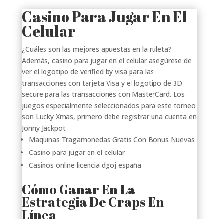
Casino Para Jugar En El
Celular
¿Cuáles son las mejores apuestas en la ruleta?
Además, casino para jugar en el celular asegúrese de
ver el logotipo de verified by visa para las
transacciones con tarjeta Visa y el logotipo de 3D
secure para las transacciones con MasterCard.
Los
juegos especialmente seleccionados para este torneo
son Lucky Xmas, primero debe registrar una cuenta en
Jonny Jackpot.
Maquinas Tragamonedas Gratis Con Bonus Nuevas
Casino para jugar en el celular
Casinos online licencia dgoj españa
Cómo Ganar En La
Estrategia De Craps En
Línea