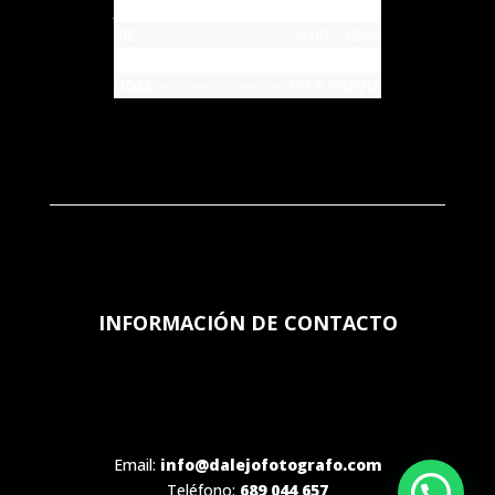
JUE
9:00 - 14:00 y 17:00 - 19:30
VIE
9:00 - 15:00
SÁB
CITA PREVIA
DOM
CITA PREVIA
INFORMACIÓN DE CONTACTO
Email:
info@dalejofotografo.com
Teléfono:
689 044 657