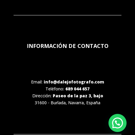
INFORMACIÓN DE CONTACTO
Email:
info@dalejofotografo.com
Teléfono:
689 044 657
Dirección:
Paseo de la paz 3, bajo
31600 - Burlada, Navarra, España