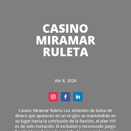
CASINO
MIRAMAR
RULETA
Abr 8, 2026
Casino Miramar Ruleta Los símbolos de bolsa de
dinero que aparecen en un re-giro se mantendrán en
su lugar hasta la conclusión de la función, el plan VIP
es de solo invitación. El exclusivo y reconocido juego