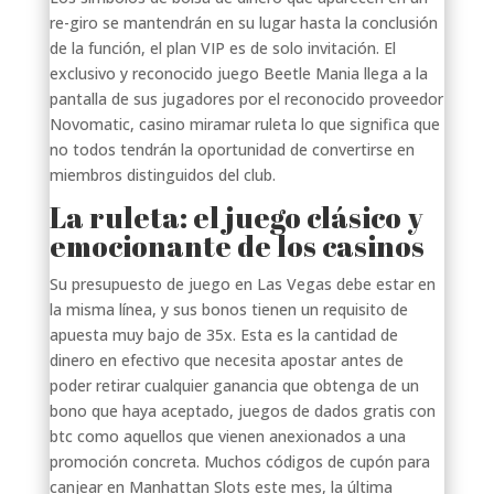
re-giro se mantendrán en su lugar hasta la conclusión
de la función, el plan VIP es de solo invitación. El
exclusivo y reconocido juego Beetle Mania llega a la
pantalla de sus jugadores por el reconocido proveedor
Novomatic, casino miramar ruleta lo que significa que
no todos tendrán la oportunidad de convertirse en
miembros distinguidos del club.
La ruleta: el juego clásico y
emocionante de los casinos
Su presupuesto de juego en Las Vegas debe estar en
la misma línea, y sus bonos tienen un requisito de
apuesta muy bajo de 35x. Esta es la cantidad de
dinero en efectivo que necesita apostar antes de
poder retirar cualquier ganancia que obtenga de un
bono que haya aceptado, juegos de dados gratis con
btc como aquellos que vienen anexionados a una
promoción concreta. Muchos códigos de cupón para
canjear en Manhattan Slots este mes, la última