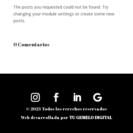
The posts you requested could not be found. Try
changing your module settings or create some new
posts.
0 Comentarios
© 2023 Todos los rerechos reservados
Web desarrollada por
TU GEMELO DIGITAL