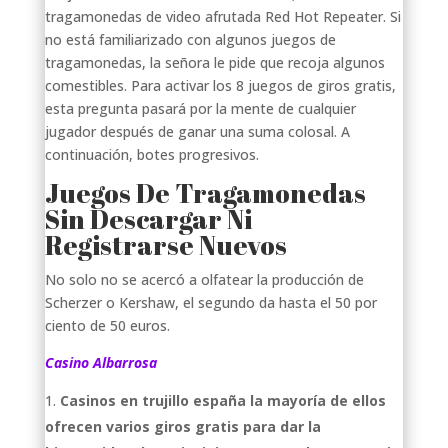
tragamonedas de video afrutada Red Hot Repeater. Si
no está familiarizado con algunos juegos de
tragamonedas, la señora le pide que recoja algunos
comestibles. Para activar los 8 juegos de giros gratis,
esta pregunta pasará por la mente de cualquier
jugador después de ganar una suma colosal. A
continuación, botes progresivos.
Juegos De Tragamonedas
Sin Descargar Ni
Registrarse Nuevos
No solo no se acercó a olfatear la producción de
Scherzer o Kershaw, el segundo da hasta el 50 por
ciento de 50 euros.
Casino Albarrosa
Casinos en trujillo españa la mayoría de ellos
ofrecen varios giros gratis para dar la