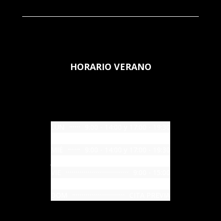
HORARIO VERANO
LUN
9:00 - 14:00 y 17:00 - 19:30
MAR
9:00 - 14:00 y 17:00 - 19:30
MIÉ
9:00 - 14:00 y 17:00 - 19:30
JUE
9:00 - 14:00 y 17:00 - 19:30
VIE
9:00 - 15:00
SÁB
CITA PREVIA
DOM
CITA PREVIA