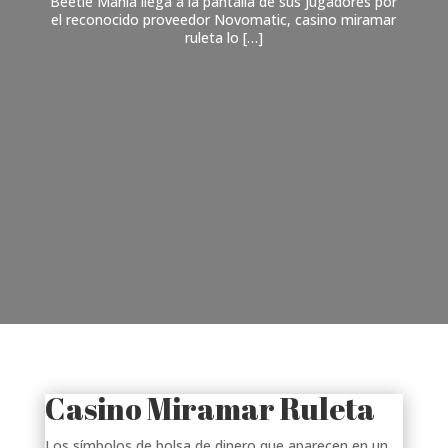
Beetle Mania llega a la pantalla de sus jugadores por
el reconocido proveedor Novomatic, casino miramar
ruleta lo […]
Casino Miramar Ruleta
Los símbolos de bolsa de dinero que aparecen en un