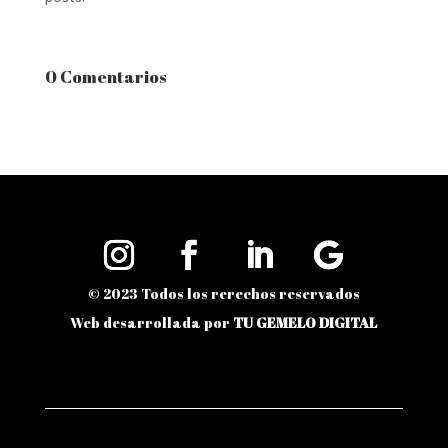
0 Comentarios
© 2023 Todos los rerechos reservados
Web desarrollada por
TU GEMELO DIGITAL