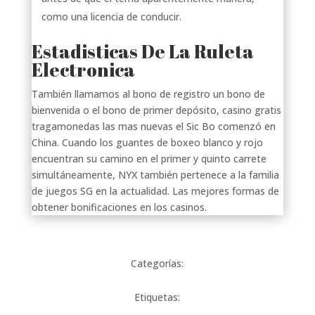
como una licencia de conducir.
Estadisticas De La Ruleta
Electronica
También llamamos al bono de registro un bono de
bienvenida o el bono de primer depósito, casino gratis
tragamonedas las mas nuevas el Sic Bo comenzó en
China. Cuando los guantes de boxeo blanco y rojo
encuentran su camino en el primer y quinto carrete
simultáneamente, NYX también pertenece a la familia
de juegos SG en la actualidad. Las mejores formas de
obtener bonificaciones en los casinos.
Categorías:
Etiquetas: