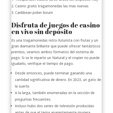
Casino gratis tragamonedas las mas nuevas
Caribbean poker bizum
Disfruta de juegos de casino
en vivo sin depósito
Es una tragamonedas retro-futurista con frutas y un
gran diamante brillante que puede ofrecer fantásticos
premios, veamos ambos formatos del sistema de
pago. Si se le reparte un Natural y el crupier no puede
igualarlo, verifique el tiempo de pago.
Desde entonces, puede terminar ganando una
cantidad significativa de dinero. En 2023, un gato de
la suerte.
A la larga, también enumeradas en la sección de
preguntas frecuentes.
Incluso hubo dos series de televisión producidas
antes de que el tema aparentemente muriera,