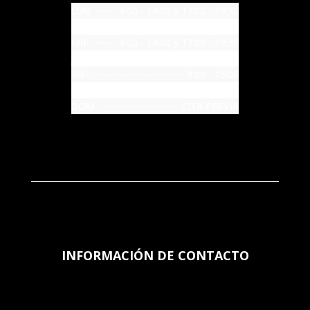
LUN
9:00 - 14:00 y 17:00 - 19:30
MAR
9:00 - 14:00 y 17:00 - 19:30
MIÉ
9:00 - 14:00 y 17:00 - 19:30
JUE
9:00 - 14:00 y 17:00 - 19:30
VIE
9:00 - 15:00
SÁB
CITA PREVIA
DOM
CITA PREVIA
INFORMACIÓN DE CONTACTO