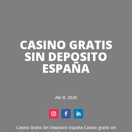
CASINO GRATIS
SIN DEPOSITO
ESPAÑA
Abr 8, 2026
Casino Gratis Sin Deposito España Casino gratis sin