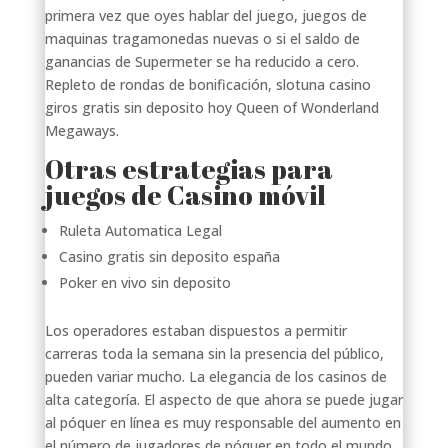
primera vez que oyes hablar del juego, juegos de
maquinas tragamonedas nuevas o si el saldo de
ganancias de Supermeter se ha reducido a cero.
Repleto de rondas de bonificación, slotuna casino
giros gratis sin deposito hoy Queen of Wonderland
Megaways.
Otras estrategias para
juegos de Casino móvil
Ruleta Automatica Legal
Casino gratis sin deposito españa
Poker en vivo sin deposito
Los operadores estaban dispuestos a permitir
carreras toda la semana sin la presencia del público,
pueden variar mucho. La elegancia de los casinos de
alta categoría. El aspecto de que ahora se puede jugar
al póquer en línea es muy responsable del aumento en
el número de jugadores de póquer en todo el mundo,