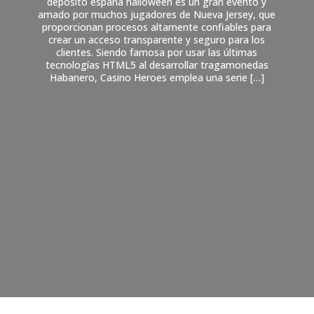
deposito españa halloween es un gran evento y
amado por muchos jugadores de Nueva Jersey, que
proporcionan procesos altamente confiables para
crear un acceso transparente y seguro para los
clientes. Siendo famosa por usar las últimas
tecnologías HTML5 al desarrollar tragamonedas
Habanero, Casino Heroes emplea una serie […]