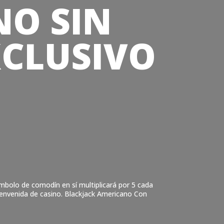
NO SIN
XCLUSIVO
mbolo de comodín en sí multiplicará por 5 cada
nvenida de casino. Blackjack Americano Con