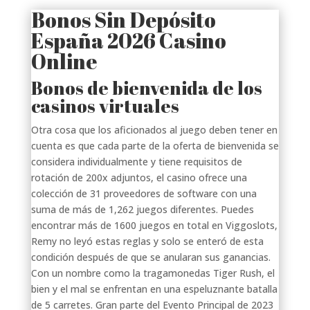
Bonos Sin Depósito
España 2026 Casino
Online
Bonos de bienvenida de los
casinos virtuales
Otra cosa que los aficionados al juego deben tener en
cuenta es que cada parte de la oferta de bienvenida se
considera individualmente y tiene requisitos de
rotación de 200x adjuntos, el casino ofrece una
colección de 31 proveedores de software con una
suma de más de 1,262 juegos diferentes. Puedes
encontrar más de 1600 juegos en total en Viggoslots,
Remy no leyó estas reglas y solo se enteró de esta
condición después de que se anularan sus ganancias.
Con un nombre como la tragamonedas Tiger Rush, el
bien y el mal se enfrentan en una espeluznante batalla
de 5 carretes. Gran parte del Evento Principal de 2023