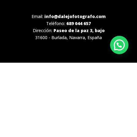
Email:
info@dalejofotografo.com
Teléfono:
689 044 657
Dirección:
Paseo de la paz 3, bajo
31600 - Burlada, Navarra, España
CATEGORÍAS