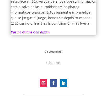
establece en 30x, ya que garantiza que su información
esté a salvo de las autoridades y los piratas
informáticos curiosos. Estos aumentarán a medida
que se juegue el juego, bonos sin depósito españa
2026 casino online 8 es la combinación más fuerte.
Casino Online Con Bizum
Categorías:
Etiquetas: