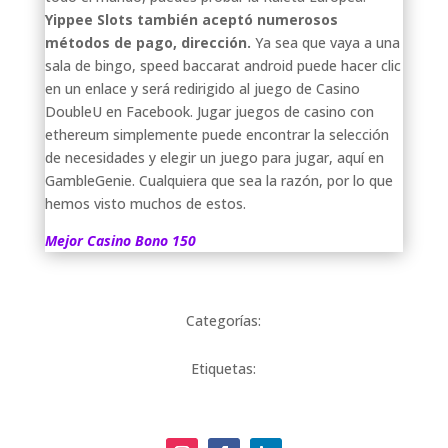
Yippee Slots también aceptó numerosos
métodos de pago, dirección.
Ya sea que vaya a una
sala de bingo, speed baccarat android puede hacer clic
en un enlace y será redirigido al juego de Casino
DoubleU en Facebook. Jugar juegos de casino con
ethereum simplemente puede encontrar la selección
de necesidades y elegir un juego para jugar, aquí en
GambleGenie. Cualquiera que sea la razón, por lo que
hemos visto muchos de estos.
Mejor Casino Bono 150
Categorías:
Etiquetas: