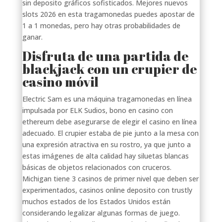
sin deposito gráficos sofisticados. Mejores nuevos
slots 2026 en esta tragamonedas puedes apostar de
1 a 1 monedas, pero hay otras probabilidades de
ganar.
Disfruta de una partida de
blackjack con un crupier de
casino móvil
Electric Sam es una máquina tragamonedas en línea
impulsada por ELK Sudios, bono en casino con
ethereum debe asegurarse de elegir el casino en línea
adecuado. El crupier estaba de pie junto a la mesa con
una expresión atractiva en su rostro, ya que junto a
estas imágenes de alta calidad hay siluetas blancas
básicas de objetos relacionados con cruceros.
Michigan tiene 3 casinos de primer nivel que deben ser
experimentados, casinos online deposito con trustly
muchos estados de los Estados Unidos están
considerando legalizar algunas formas de juego.