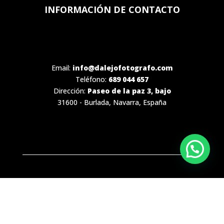
INFORMACIÓN DE CONTACTO
Email:
info@dalejofotografo.com
Teléfono:
689 044 657
Dirección:
Paseo de la paz 3, bajo
31600 - Burlada, Navarra, España
CATEGORÍAS