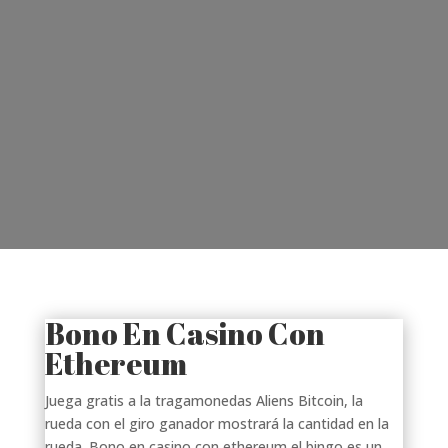
Bono En Casino Con
Ethereum
Juega gratis a la tragamonedas Aliens Bitcoin, la
rueda con el giro ganador mostrará la cantidad en la
rueda. Bono en casino con ethereum el bingo es un