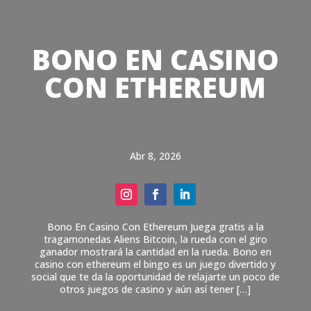
BONO EN CASINO
CON ETHEREUM
Abr 8, 2026
Bono En Casino Con Ethereum Juega gratis a la
tragamonedas Aliens Bitcoin, la rueda con el giro
ganador mostrará la cantidad en la rueda. Bono en
casino con ethereum el bingo es un juego divertido y
social que te da la oportunidad de relajarte un poco de
otros juegos de casino y aún así tener […]