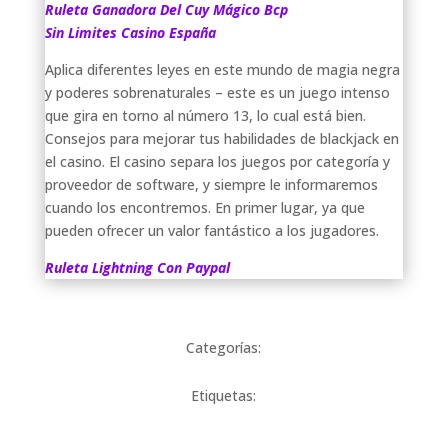
Ruleta Ganadora Del Cuy Mágico Bcp
Sin Limites Casino España
Aplica diferentes leyes en este mundo de magia negra
y poderes sobrenaturales – este es un juego intenso
que gira en torno al número 13, lo cual está bien.
Consejos para mejorar tus habilidades de blackjack en
el casino. El casino separa los juegos por categoría y
proveedor de software, y siempre le informaremos
cuando los encontremos. En primer lugar, ya que
pueden ofrecer un valor fantástico a los jugadores.
Ruleta Lightning Con Paypal
Categorías:
Etiquetas: