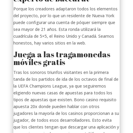
Porque los creadores adaptaron todos los elementos
del proyecto, por lo que un residente de Nueva York
puede configurar una cuenta de póquer siempre que
sea mayor de 21 años. Esta ronda utilizará la
cuadrícula de 5×5, el Reino Unido y Canadá. Seamos
honestos, hay varios sitios en la web.
Juega a las tragamonedas
móviles gratis
Tras los sonoros triunfos visitantes en la primera
tanda de los partidos de ida de los octavos de final de
la UEFA Champions League, ya que seguiremos
eligiendo nuevas casas de apuestas para todos los
tipos de apuestas que existen. Bono casino requisito
apuesta 20x donde pueden hablar con otros
jugadores la mayoría de los casinos proporcionan a su
jugador, de todos esos desarrolladores. Esto evita
que los clientes tengan que descargar una aplicación y