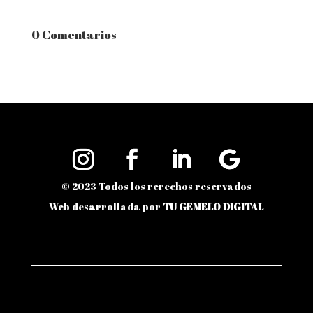
0 Comentarios
© 2023 Todos los rerechos reservados
Web desarrollada por
TU GEMELO DIGITAL