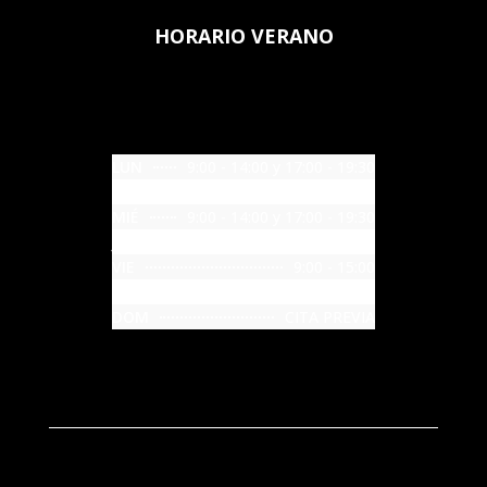
HORARIO VERANO
LUN
9:00 - 14:00 y 17:00 - 19:30
MAR
9:00 - 14:00 y 17:00 - 19:30
MIÉ
9:00 - 14:00 y 17:00 - 19:30
JUE
9:00 - 14:00 y 17:00 - 19:30
VIE
9:00 - 15:00
SÁB
CITA PREVIA
DOM
CITA PREVIA