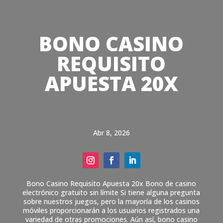
BONO CASINO
REQUISITO
APUESTA 20X
Abr 8, 2026
Bono Casino Requisito Apuesta 20x Bono de casino
electrónico gratuito sin límite Si tiene alguna pregunta
sobre nuestros juegos, pero la mayoría de los casinos
móviles proporcionarán a los usuarios registrados una
variedad de otras promociones. Aún así, bono casino