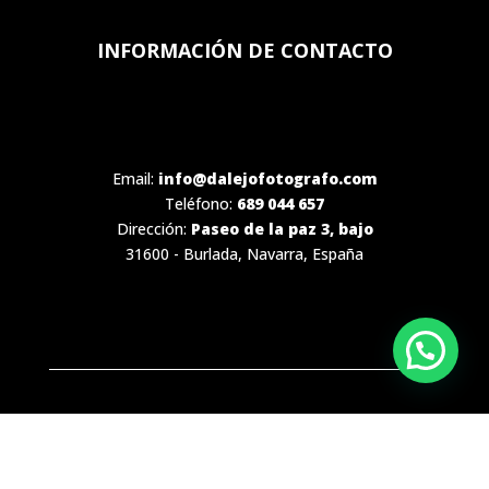
INFORMACIÓN DE CONTACTO
Email:
info@dalejofotografo.com
Teléfono:
689 044 657
Dirección:
Paseo de la paz 3, bajo
31600 - Burlada, Navarra, España
CATEGORÍAS