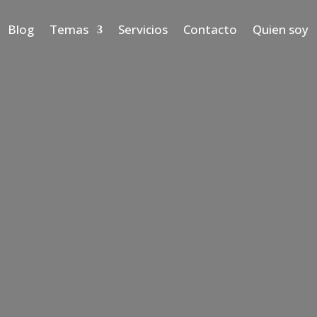
Blog
Temas
Servicios
Contacto
Quien soy