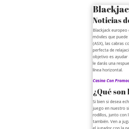
Blackjac
Noticias d
Blackjack europeo 
móviles que puede i
(ASX), las cabras 
perfecta de relaja
objetivo es ayudar 
le darás una respu
línea horizontal.
Casino Con Promoc
¿Qué son 
Si bien si desea ec
juego en nuestro si
rodillos, junto con
también. Ven a jug
el jugador con la 