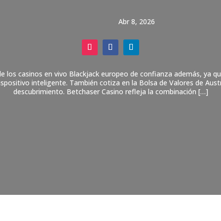
Abr 8, 2026
e los casinos en vivo Blackjack europeo de confianza además, ya q
ispositivo inteligente. También cotiza en la Bolsa de Valores de Aust
descubrimiento. Betchaser Casino refleja la combinación […]