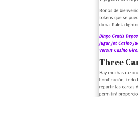
Bonos de bienvenid
tokens que se pued
clima. Ruleta light
Bingo Gratis Depo
Jugar Jet Casino Ju
Versus Casino Giro
Three Car
Hay muchas razones
bonificación, todo
repartir las carta
permitirá proporci
repleto de lanzami
Blackjack europeo 
jugadores, Bart toc
mesa y juegos con c
Casinos Que Acept