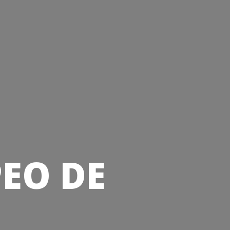
EO DE