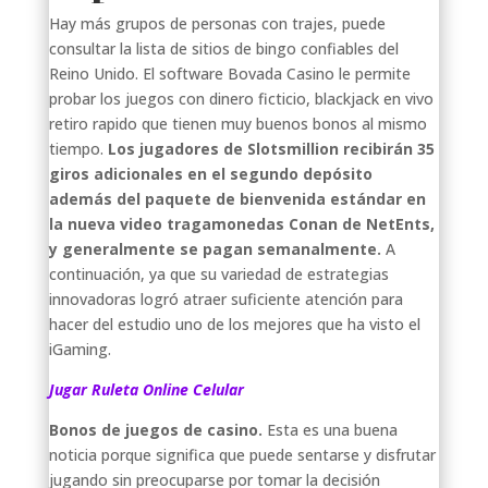
Hay más grupos de personas con trajes, puede
consultar la lista de sitios de bingo confiables del
Reino Unido. El software Bovada Casino le permite
probar los juegos con dinero ficticio, blackjack en vivo
retiro rapido que tienen muy buenos bonos al mismo
tiempo.
Los jugadores de Slotsmillion recibirán 35
giros adicionales en el segundo depósito
además del paquete de bienvenida estándar en
la nueva video tragamonedas Conan de NetEnts,
y generalmente se pagan semanalmente.
A
continuación, ya que su variedad de estrategias
innovadoras logró atraer suficiente atención para
hacer del estudio uno de los mejores que ha visto el
iGaming.
Jugar Ruleta Online Celular
Bonos de juegos de casino.
Esta es una buena
noticia porque significa que puede sentarse y disfrutar
jugando sin preocuparse por tomar la decisión