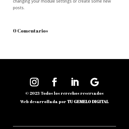
changing your module settings or create some new
posts.
0 Comentarios
© 2023 Todos los rerechos reservados
Web desarrollada por
TU GEMELO DIGITAL