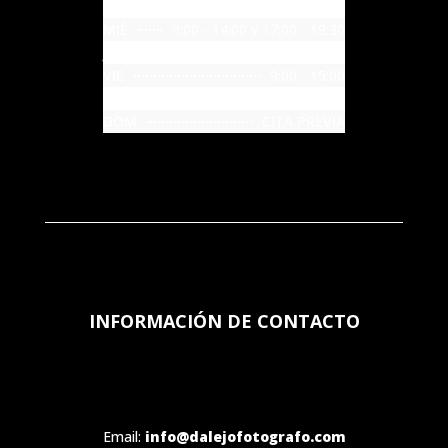
MAR
9:00 - 14:00 y 17:00 - 19:30
MIÉ
9:00 - 14:00 y 17:00 - 19:30
JUE
9:00 - 14:00 y 17:00 - 19:30
VIE
9:00 - 15:00
SÁB
CITA PREVIA
DOM
CITA PREVIA
INFORMACIÓN DE CONTACTO
Email:
info@dalejofotografo.com