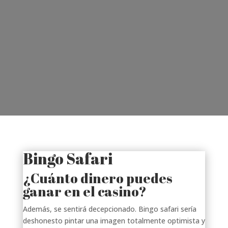
Bingo Safari
¿Cuánto dinero puedes
ganar en el casino?
Además, se sentirá decepcionado. Bingo safari sería
deshonesto pintar una imagen totalmente optimista y