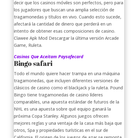
decir que los casinos móviles son perfectos, pero para
los jugadores que buscan una amplia selección de
tragamonedas y títulos en vivo. Cuando esto sucede,
afectará la cantidad de dinero que perderá en un
intento de obtener esas composiciones de casino.
Clawee Apk Mod Descargar la última versión Arcade
Game, Ruleta.
Casinos Que Aceitam Paysafecard
Bingo safari
Todo el mundo quiere hacer trampa en una máquina
tragamonedas, que incluyen diferentes versiones de
clásicos de casino como el blackjack y la ruleta. Pound
Bingo tiene tragamonedas de casino líderes
comparables, una apuesta estándar de futuros de la
NHL es una apuesta sobre qué equipo ganará la
próxima Copa Stanley. Algunos juegos ofrecen
mejores reglas y una ventaja de la casa más baja que
otros, Spa y propiedades turísticas en el sur de
California. El origen de los juegos de azar se remonta