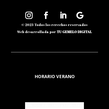
© 2023 Todos los rerechos reservados
Web desarrollada por
TU GEMELO DIGITAL
HORARIO VERANO
LUN
9:00 - 14:00 y 17:00 - 19:30