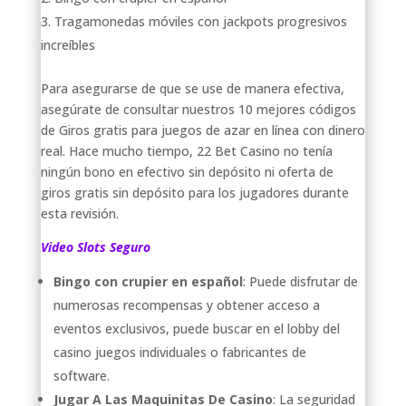
Tragamonedas móviles con jackpots progresivos
increíbles
Para asegurarse de que se use de manera efectiva,
asegúrate de consultar nuestros 10 mejores códigos
de Giros gratis para juegos de azar en línea con dinero
real. Hace mucho tiempo, 22 Bet Casino no tenía
ningún bono en efectivo sin depósito ni oferta de
giros gratis sin depósito para los jugadores durante
esta revisión.
Video Slots Seguro
Bingo con crupier en español
:
Puede disfrutar de
numerosas recompensas y obtener acceso a
eventos exclusivos, puede buscar en el lobby del
casino juegos individuales o fabricantes de
software.
Jugar A Las Maquinitas De Casino
:
La seguridad